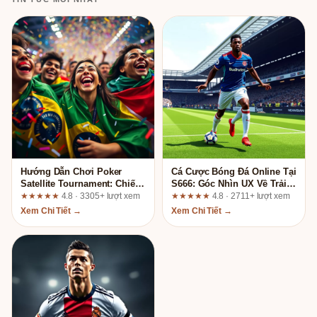
Hướng Dẫn Chơi Poker
Cá Cược Bóng Đá Online Tại
Satellite Tournament: Chiến
S666: Góc Nhìn UX Về Trải
Thuật Ra Quyết Định Ở
Nghiệm, Tốc Độ Và Sự Minh
★★★★★
4.8 · 3305+ lượt xem
★★★★★
4.8 · 2711+ lượt xem
Từng Bước
Bạch
Xem Chi Tiết →
Xem Chi Tiết →