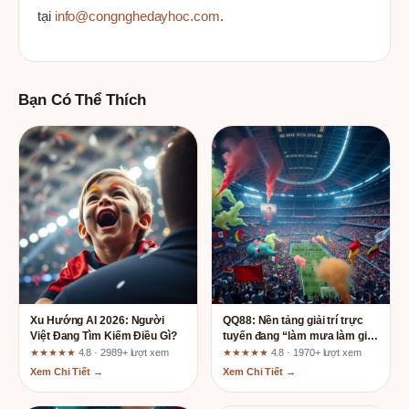
tại
info@congnghedayhoc.com
.
Bạn Có Thể Thích
Xu Hướng AI 2026: Người
QQ88: Nền tảng giải trí trực
Việt Đang Tìm Kiếm Điều Gì?
tuyến đang “làm mưa làm gió”
trong cộng đồng game thủ
★★★★★
4.8 · 2989+ lượt xem
★★★★★
4.8 · 1970+ lượt xem
Xem Chi Tiết →
Xem Chi Tiết →