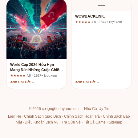
—
WOWBACKLINK.
★★★★★
4.8 · 1874+ lượt xem
World Cup 2026 Hứa Hẹn
Mang Đến Những Cuộc Chiến
Nảy Lửa Nhất
★★★★★
4.8 · 1927+ lượt xem
Xem Chi Tiết →
Xem Chi Tiết →
© 2026 congnghedayhoc.com — Nhà Cái Uy Tín
Liên Hệ
·
Chính Sách Giao Dịch
·
Chính Sách Hoàn Trả
·
Chính Sách Bảo
Mật
·
Điều Khoản Dịch Vụ
·
Tra Cứu Vé
·
Tất Cả Game
·
Sitemap