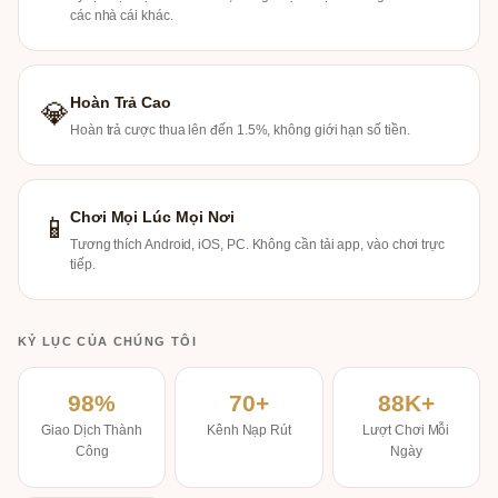
các nhà cái khác.
Hoàn Trả Cao
💎
Hoàn trả cược thua lên đến 1.5%, không giới hạn số tiền.
Chơi Mọi Lúc Mọi Nơi
📱
Tương thích Android, iOS, PC. Không cần tải app, vào chơi trực
tiếp.
KỶ LỤC CỦA CHÚNG TÔI
98%
70+
88K+
Giao Dịch Thành
Kênh Nạp Rút
Lượt Chơi Mỗi
Công
Ngày