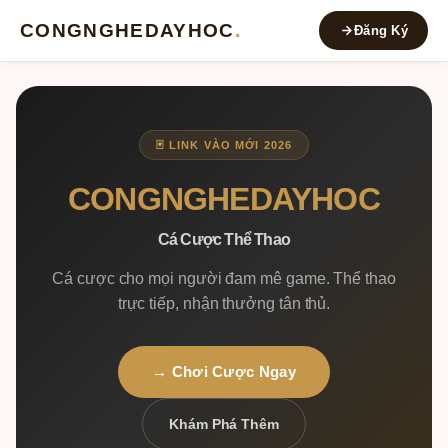
CONGNGHEDAYHOC
.
Đăng Ký
🃏 LINK VÀO MỚI 2026
CONGNGHEDAYHOC
Cá Cược Thể Thao
Cá cược cho mọi người đam mê game. Thể thao
trực tiếp, nhận thưởng tân thủ.
→ Chơi Cược Ngay
Khám Phá Thêm