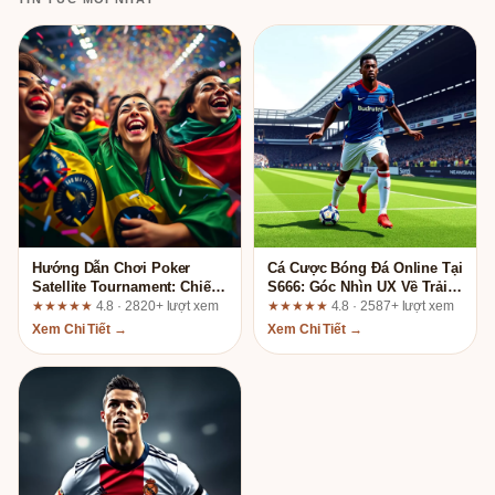
Hướng Dẫn Chơi Poker
Cá Cược Bóng Đá Online Tại
Satellite Tournament: Chiến
S666: Góc Nhìn UX Về Trải
Thuật Ra Quyết Định Ở
Nghiệm, Tốc Độ Và Sự Minh
★★★★★
4.8 · 2820+ lượt xem
★★★★★
4.8 · 2587+ lượt xem
Từng Bước
Bạch
Xem Chi Tiết →
Xem Chi Tiết →