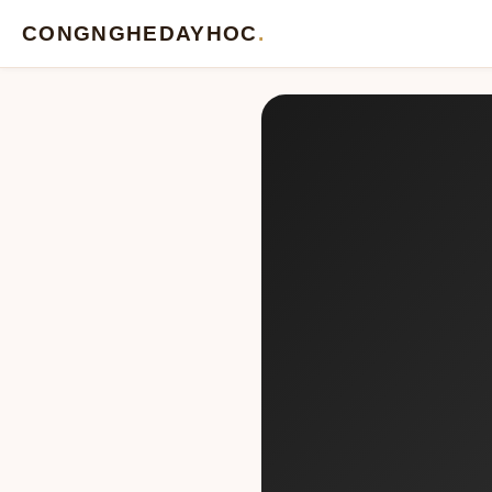
CONGNGHEDAYHOC
.