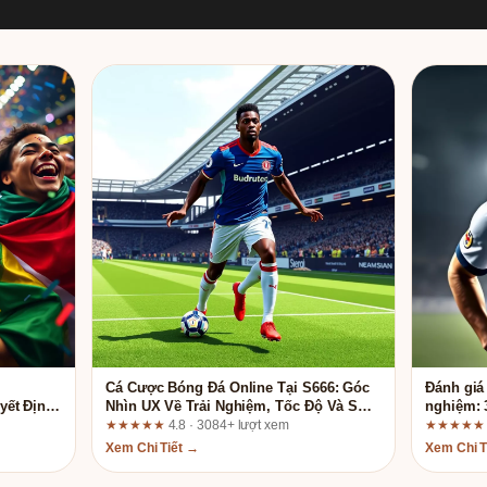
Cá Cược Bóng Đá Online Tại S666: Góc
Đánh giá 
yết Định
Nhìn UX Về Trải Nghiệm, Tốc Độ Và Sự
nghiệm: 
Minh Bạch
dùng lâu
★★★★★
4.8 · 3084+ lượt xem
★★★★
Xem Chi Tiết →
Xem Chi T