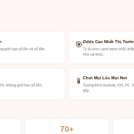
n
Odds Cao Nhất Thị Trườ
🎯
 giới hạn số lần và số tiền.
Tỷ lệ cược cạnh tranh nhất, th
nhà cái khác.
Chơi Mọi Lúc Mọi Nơi
📱
5%, không giới hạn số tiền.
Tương thích Android, iOS, PC. K
tiếp.
70+