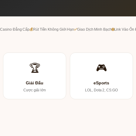
 Casino Đẳng Cấp
💰
Rút Tiền Không Giới Hạn
✅
Giao Dịch Minh Bạch
🌐
Link Vào Ổn 
🏆
🎮
Giải Đấu
eSports
Cược giải lớn
LOL, Dota 2, CS:GO