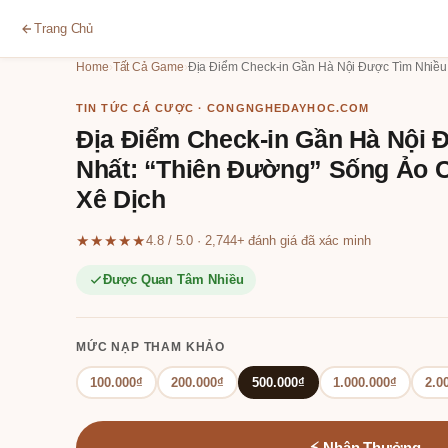
Trang Chủ
Home
›
Tất Cả Game
›
Địa Điểm Check-in Gần Hà Nội Được Tìm Nhiều 
TIN TỨC CÁ CƯỢC · CONGNGHEDAYHOC.COM
Địa Điểm Check-in Gần Hà Nội 
Nhất: “Thiên Đường” Sống Ảo 
Xê Dịch
★★★★★
4.8 / 5.0 · 2,744+ đánh giá đã xác minh
Được Quan Tâm Nhiều
MỨC NẠP THAM KHẢO
100.000₫
200.000₫
500.000₫
1.000.000₫
2.0
⚡ Nhận Thưởng