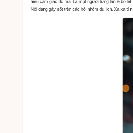
hiểu cảm giác đó mà! Là một người từng lăn lê bò lết
Nội đang gây sốt trên các hội nhóm du lịch. Xa xa t