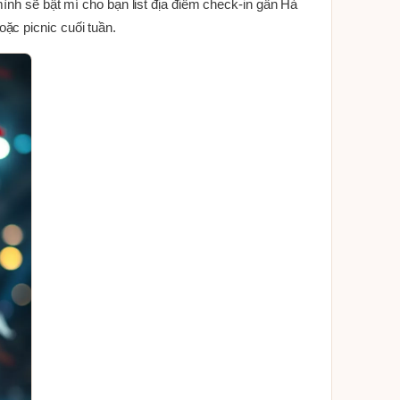
ình sẽ bật mí cho bạn list địa điểm check-in gần Hà
ặc picnic cuối tuần.