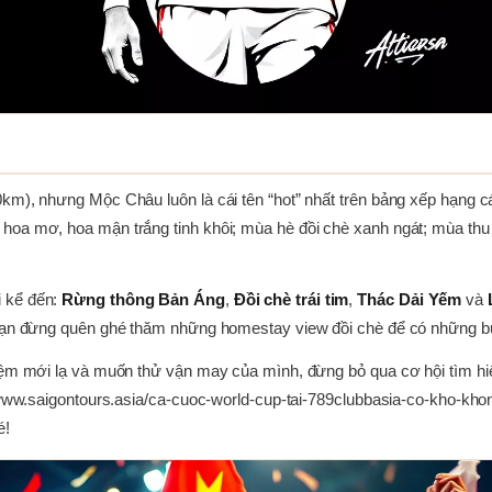
0km), nhưng Mộc Châu luôn là cái tên “hot” nhất trên bảng xếp hạng 
hoa mơ, hoa mận trắng tinh khôi; mùa hè đồi chè xanh ngát; mùa thu
i kể đến:
Rừng thông Bản Áng
,
Đồi chè trái tim
,
Thác Dải Yếm
và
, bạn đừng quên ghé thăm những homestay view đồi chè để có những b
ệm mới lạ và muốn thử vận may của mình, đừng bỏ qua cơ hội tìm hiểu v
://www.saigontours.asia/ca-cuoc-world-cup-tai-789clubbasia-co-kho-
é!