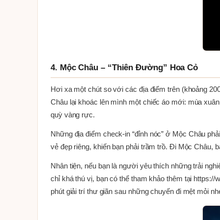
4. Mộc Châu – “Thiên Đường” Hoa Cỏ
Hơi xa một chút so với các địa điểm trên (khoảng 20
Châu lại khoác lên mình một chiếc áo mới: mùa xuân 
quỳ vàng rực.
Những địa điểm check-in “đỉnh nóc” ở Mộc Châu phả
vẻ đẹp riêng, khiến bạn phải trầm trồ. Đi Mộc Châu
Nhân tiện, nếu bạn là người yêu thích những trải nghi
chỉ khá thú vị, bạn có thể tham khảo thêm tại https
phút giải trí thư giãn sau những chuyến đi mệt mỏi nh