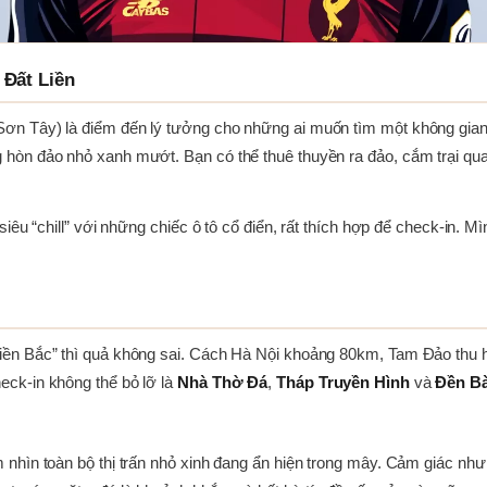
 Đất Liền
ơn Tây) là điểm đến lý tưởng cho những ai muốn tìm một không gian
hòn đảo nhỏ xanh mướt. Bạn có thể thuê thuyền ra đảo, cắm trại qu
iêu “chill” với những chiếc ô tô cổ điển, rất thích hợp để check-in. 
ền Bắc” thì quả không sai. Cách Hà Nội khoảng 80km, Tam Đảo thu hú
ck-in không thể bỏ lỡ là
Nhà Thờ Đá
,
Tháp Truyền Hình
và
Đền B
nhìn toàn bộ thị trấn nhỏ xinh đang ẩn hiện trong mây. Cảm giác như