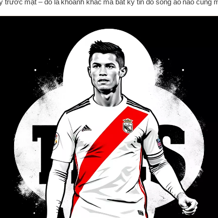
y trước mặt – đó là khoảnh khắc mà bất kỳ tín đồ sống ảo nào cũng 