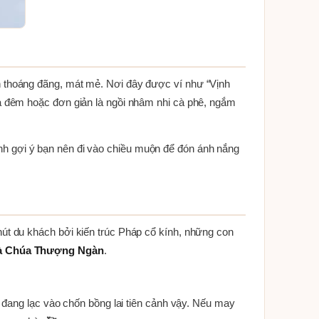
 thoáng đãng, mát mẻ. Nơi đây được ví như “Vịnh
a đêm hoặc đơn giản là ngồi nhâm nhi cà phê, ngắm
Mình gợi ý bạn nên đi vào chiều muộn để đón ánh nắng
t du khách bởi kiến trúc Pháp cổ kính, những con
à Chúa Thượng Ngàn
.
 đang lạc vào chốn bồng lai tiên cảnh vậy. Nếu may