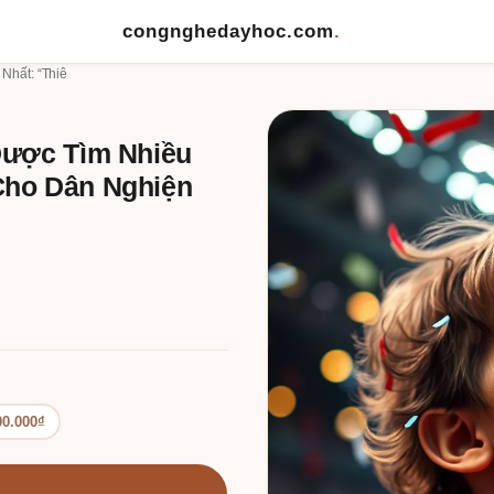
congnghedayhoc.com
.
Nhất: “Thiê
Được Tìm Nhiều
Cho Dân Nghiện
00.000₫