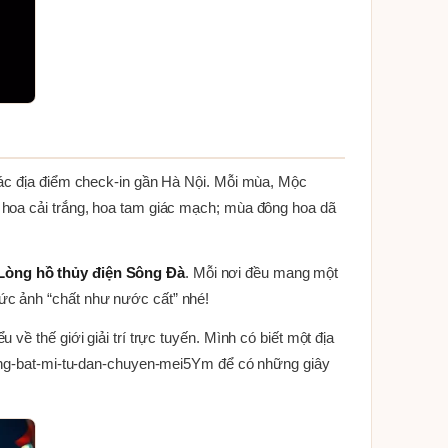
các địa điểm check-in gần Hà Nội. Mỗi mùa, Mộc
 hoa cải trắng, hoa tam giác mạch; mùa đông hoa dã
Lòng hồ thủy điện Sông Đà
. Mỗi nơi đều mang một
ức ảnh “chất như nước cất” nhé!
ề thế giới giải trí trực tuyến. Mình có biết một địa
khong-bat-mi-tu-dan-chuyen-mei5Ym để có những giây