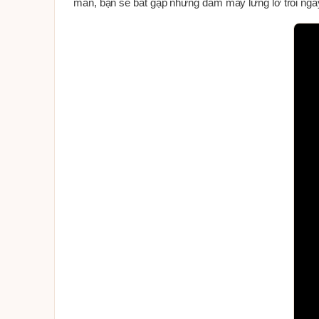
mắn, bạn sẽ bắt gặp những đám mây lững lờ trôi nga