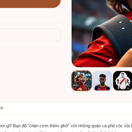
ch
hơi gì? Bạn đã “chán cơm thèm phở” với những quán cà phê cóc vỉa h