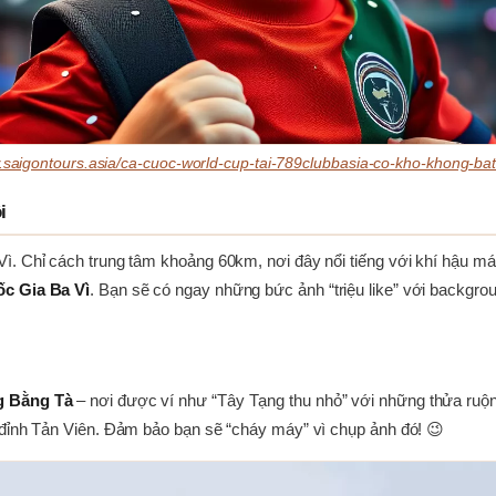
w.saigontours.asia/ca-cuoc-world-cup-tai-789clubbasia-co-kho-khong-b
i
Vì. Chỉ cách trung tâm khoảng 60km, nơi đây nổi tiếng với khí hậu 
c Gia Ba Vì
. Bạn sẽ có ngay những bức ảnh “triệu like” với backgrou
g Bằng Tà
– nơi được ví như “Tây Tạng thu nhỏ” với những thửa ruộ
 đỉnh Tản Viên. Đảm bảo bạn sẽ “cháy máy” vì chụp ảnh đó! 😉