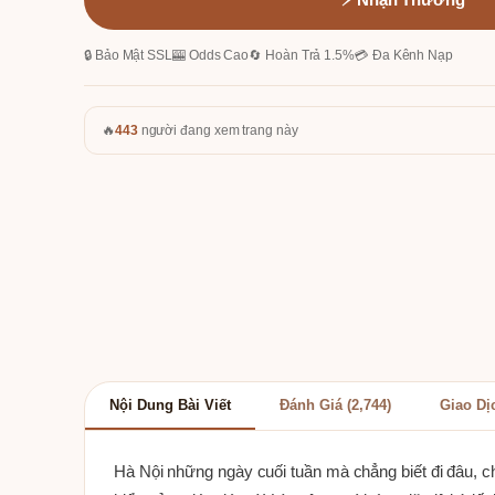
🔒 Bảo Mật SSL
🎰 Odds Cao
🔄 Hoàn Trả 1.5%
💳 Đa Kênh Nạp
🔥
443
người đang xem trang này
Nội Dung Bài Viết
Đánh Giá (2,744)
Giao Dị
Hà Nội những ngày cuối tuần mà chẳng biết đi đâu, c