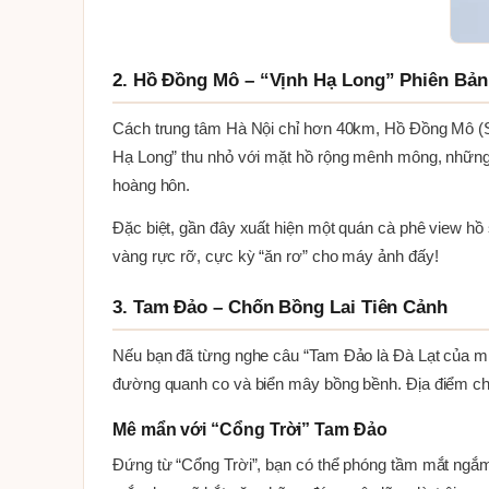
2. Hồ Đồng Mô – “Vịnh Hạ Long” Phiên Bản
Cách trung tâm Hà Nội chỉ hơn 40km, Hồ Đồng Mô (S
Hạ Long” thu nhỏ với mặt hồ rộng mênh mông, những 
hoàng hôn.
Đặc biệt, gần đây xuất hiện một quán cà phê view hồ s
vàng rực rỡ, cực kỳ “ăn rơ” cho máy ảnh đấy!
3. Tam Đảo – Chốn Bồng Lai Tiên Cảnh
Nếu bạn đã từng nghe câu “Tam Đảo là Đà Lạt của mi
đường quanh co và biển mây bồng bềnh. Địa điểm che
Mê mẩn với “Cổng Trời” Tam Đảo
Đứng từ “Cổng Trời”, bạn có thể phóng tầm mắt ngắm 