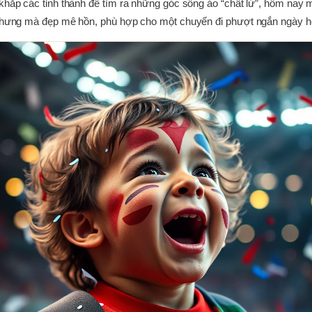
 khắp các tỉnh thành để tìm ra những góc sống ảo “chất lừ”, hôm nay m
í nhưng mà đẹp mê hồn, phù hợp cho một chuyến đi phượt ngắn ngày ho