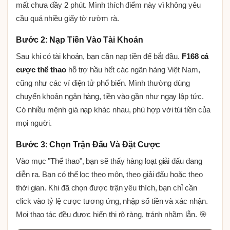
mất chưa đầy 2 phút. Mình thích điểm này vì không yêu
cầu quá nhiều giấy tờ rườm rà.
Bước 2: Nạp Tiền Vào Tài Khoản
Sau khi có tài khoản, bạn cần nạp tiền để bắt đầu.
F168 cá
cược thể thao
hỗ trợ hầu hết các ngân hàng Việt Nam,
cũng như các ví điện tử phổ biến. Mình thường dùng
chuyển khoản ngân hàng, tiền vào gần như ngay lập tức.
Có nhiều mệnh giá nạp khác nhau, phù hợp với túi tiền của
mọi người.
Bước 3: Chọn Trận Đấu Và Đặt Cược
Vào mục "Thể thao", bạn sẽ thấy hàng loạt giải đấu đang
diễn ra. Bạn có thể lọc theo môn, theo giải đấu hoặc theo
thời gian. Khi đã chọn được trận yêu thích, bạn chỉ cần
click vào tỷ lệ cược tương ứng, nhập số tiền và xác nhận.
Mọi thao tác đều được hiển thị rõ ràng, tránh nhầm lẫn. 🎯