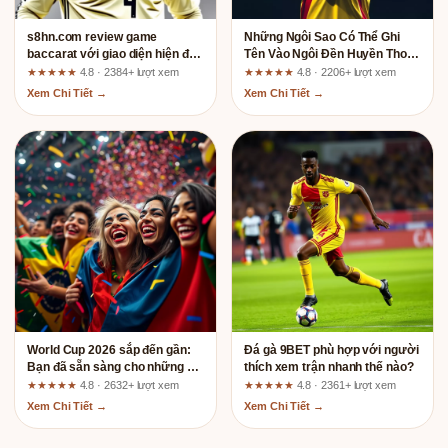
s8hn.com review game
Những Ngôi Sao Có Thể Ghi
baccarat với giao diện hiện đại
Tên Vào Ngôi Đền Huyền Thoại
– Có thực sự đáng chơi?
Vĩnh Cửu Nhất
★★★★★
4.8 · 2384+ lượt xem
★★★★★
4.8 · 2206+ lượt xem
Xem Chi Tiết →
Xem Chi Tiết →
World Cup 2026 sắp đến gần:
Đá gà 9BET phù hợp với người
Bạn đã sẵn sàng cho những ưu
thích xem trận nhanh thế nào?
đãi khủng chưa?
★★★★★
4.8 · 2632+ lượt xem
★★★★★
4.8 · 2361+ lượt xem
Xem Chi Tiết →
Xem Chi Tiết →