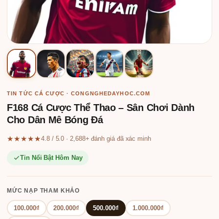
TIN TỨC CÁ CƯỢC · CONGNGHEDAYHOC.COM
F168 Cá Cược Thể Thao – Sân Chơi Dành
Cho Dân Mê Bóng Đá
★★★★★
4.8 / 5.0 · 2,688+ đánh giá đã xác minh
Tin Nổi Bật Hôm Nay
MỨC NẠP THAM KHẢO
100.000₫
200.000₫
500.000₫
1.000.000₫