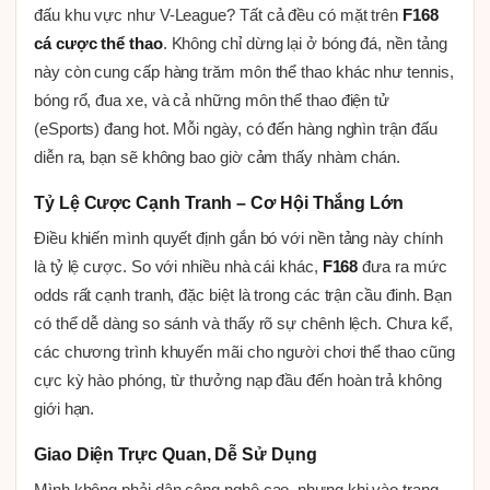
đấu khu vực như V-League? Tất cả đều có mặt trên
F168
cá cược thể thao
. Không chỉ dừng lại ở bóng đá, nền tảng
này còn cung cấp hàng trăm môn thể thao khác như tennis,
bóng rổ, đua xe, và cả những môn thể thao điện tử
(eSports) đang hot. Mỗi ngày, có đến hàng nghìn trận đấu
diễn ra, bạn sẽ không bao giờ cảm thấy nhàm chán.
Tỷ Lệ Cược Cạnh Tranh – Cơ Hội Thắng Lớn
Điều khiến mình quyết định gắn bó với nền tảng này chính
là tỷ lệ cược. So với nhiều nhà cái khác,
F168
đưa ra mức
odds rất cạnh tranh, đặc biệt là trong các trận cầu đinh. Bạn
có thể dễ dàng so sánh và thấy rõ sự chênh lệch. Chưa kể,
các chương trình khuyến mãi cho người chơi thể thao cũng
cực kỳ hào phóng, từ thưởng nạp đầu đến hoàn trả không
giới hạn.
Giao Diện Trực Quan, Dễ Sử Dụng
Mình không phải dân công nghệ cao, nhưng khi vào trang