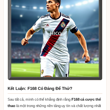
Kết Luận: F168 Có Đáng Để Thử?
Sau tất cả, mình có thể khẳng định rằng
F168 cá cược thể
thao
là một trong những nền tảng uy tín và chất lượng nhất