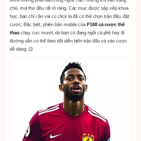
chủ, mọi thứ đều rất rõ ràng. Các mục được sắp xếp khoa
học, bạn chỉ cần vài cú click là đã có thể chọn trận đấu, đặt
cược. Đặc biệt, phiên bản mobile của
F168 cá cược thể
thao
chạy cực mượt, dù bạn có đang ngồi cà phê hay đi
đường vẫn có thể theo dõi diễn biến trận đấu và vào cược
dễ dàng. 😉