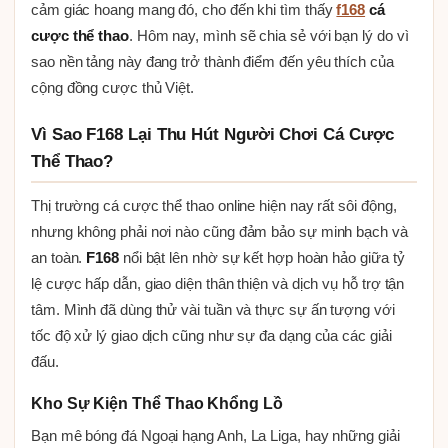
cảm giác hoang mang đó, cho đến khi tìm thấy
f168
cá
cược thể thao
. Hôm nay, mình sẽ chia sẻ với bạn lý do vì
sao nền tảng này đang trở thành điểm đến yêu thích của
cộng đồng cược thủ Việt.
Vì Sao F168 Lại Thu Hút Người Chơi Cá Cược
Thể Thao?
Thị trường cá cược thể thao online hiện nay rất sôi động,
nhưng không phải nơi nào cũng đảm bảo sự minh bạch và
an toàn.
F168
nổi bật lên nhờ sự kết hợp hoàn hảo giữa tỷ
lệ cược hấp dẫn, giao diện thân thiện và dịch vụ hỗ trợ tận
tâm. Mình đã dùng thử vài tuần và thực sự ấn tượng với
tốc độ xử lý giao dịch cũng như sự đa dạng của các giải
đấu.
Kho Sự Kiện Thể Thao Khổng Lồ
Bạn mê bóng đá Ngoại hạng Anh, La Liga, hay những giải