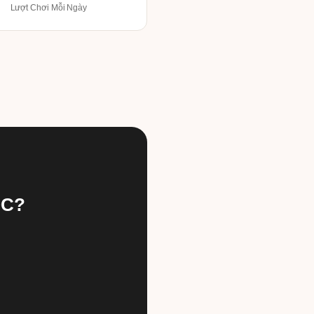
Lượt Chơi Mỗi Ngày
OC?