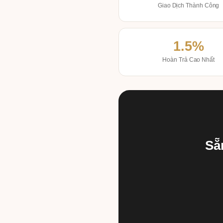
Giao Dịch Thành Công
1.5%
Hoàn Trả Cao Nhất
Sẵ