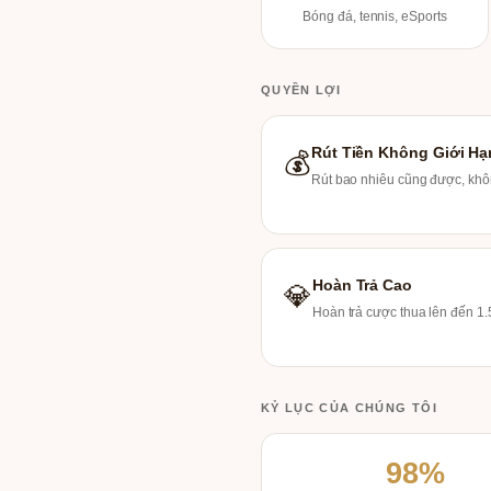
Bóng đá, tennis, eSports
QUYỀN LỢI
Rút Tiền Không Giới Hạ
💰
Rút bao nhiêu cũng được, không
Hoàn Trả Cao
💎
Hoàn trả cược thua lên đến 1.
KỶ LỤC CỦA CHÚNG TÔI
98%