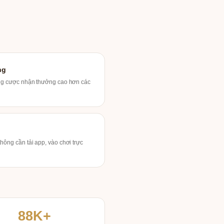
ng
ắng cược nhận thưởng cao hơn các
hông cần tải app, vào chơi trực
88K+