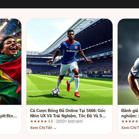
Cá Cược Bóng Đá Online Tại S666: Góc
Đánh giá 
yết Định
Nhìn UX Về Trải Nghiệm, Tốc Độ Và Sự
nghiệm: 
Minh Bạch
dùng lâu
★★★★★
4.8 · 2650+ lượt xem
★★★★
Xem Chi Tiết →
Xem Chi T