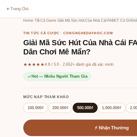
Trang Chủ
Home
›
Tất Cả Game
›
Giải Mã Sức Hút Của Nhà Cái FABET: Có Gì Kh
TIN TỨC CÁ CƯỢC · CONGNGHEDAYHOC.COM
Giải Mã Sức Hút Của Nhà Cái F
Dân Chơi Mê Mẩn?
★★★★★
4.8 / 5.0 · 2,652+ đánh giá đã xác minh
Hot — Nhiều Người Tham Gia
MỨC NẠP THAM KHẢO
100.000₫
200.000₫
500.000₫
1.000.000₫
2.0
⚡ Nhận Thưởng