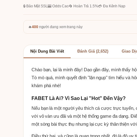
🔒 Bảo Mật SSL
🎰 Odds Cao
🔄 Hoàn Trả 1.5%
💳 Đa Kênh Nạp
🔥
400
người đang xem trang này
Nội Dung Bài Viết
Đánh Giá (2,652)
Giao Dị
Chào bạn, lại là mình đây! Dạo gần đây, mình thấy hội 
Tò mò quá, mình quyết định "lặn ngụp" tìm hiểu và h
khám phá nhé!
FABET Là Ai? Vì Sao Lại "Hot" Đến Vậy?
Nếu bạn là một người yêu thích cá cược trực tuyến,
với vô vàn ưu đãi và một hệ thống game đa dạng. Điể
một sòng bài thực thụ nhưng lại cực kỳ thân thiện vớ
Điều thứ hai, và cũng là quan trọng nhất, đó là độ uy