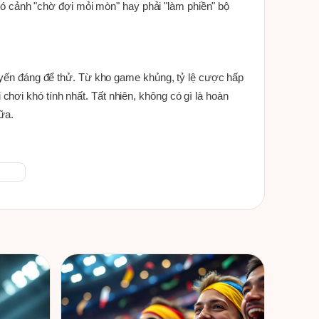
 có cảnh "chờ đợi mỏi mòn" hay phải "làm phiền" bộ
tuyến đáng để thử. Từ kho game khủng, tỷ lệ cược hấp
hơi khó tính nhất. Tất nhiên, không có gì là hoàn
ữa.