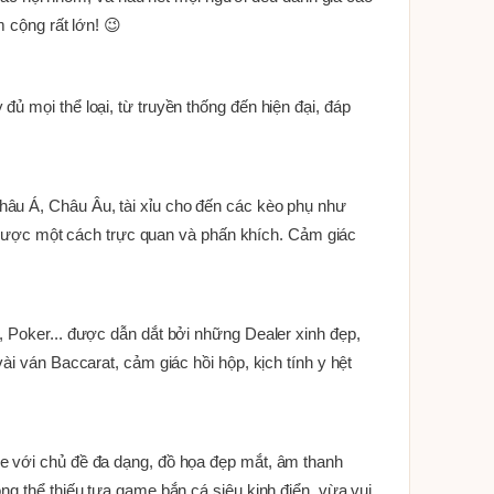
m cộng rất lớn! 😉
ủ mọi thể loại, từ truyền thống đến hiện đại, đáp
hâu Á, Châu Âu, tài xỉu cho đến các kèo phụ như
ặt cược một cách trực quan và phấn khích. Cảm giác
, Poker... được dẫn dắt bởi những Dealer xinh đẹp,
ài ván Baccarat, cảm giác hồi hộp, kịch tính y hệt
me với chủ đề đa dạng, đồ họa đẹp mắt, âm thanh
ng thể thiếu tựa game bắn cá siêu kinh điển, vừa vui