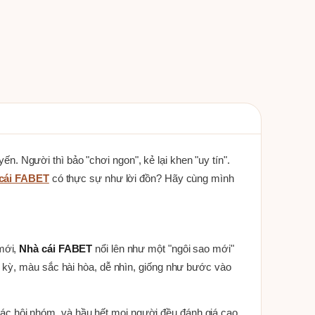
ến. Người thì bảo "chơi ngon", kẻ lại khen "uy tín".
cái FABET
có thực sự như lời đồn? Hãy cùng mình
mới,
Nhà cái FABET
nổi lên như một "ngôi sao mới"
 kỳ, màu sắc hài hòa, dễ nhìn, giống như bước vào
a các hội nhóm, và hầu hết mọi người đều đánh giá cao