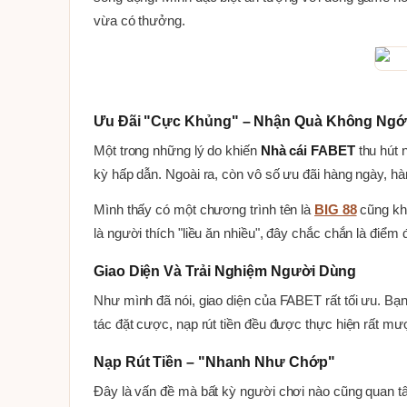
vừa có thưởng.
Ưu Đãi "Cực Khủng" – Nhận Quà Không Ngớ
Một trong những lý do khiến
Nhà cái FABET
thu hút 
kỳ hấp dẫn. Ngoài ra, còn vô số ưu đãi hàng ngày, h
Mình thấy có một chương trình tên là
BIG 88
cũng kh
là người thích "liều ăn nhiều", đây chắc chắn là điểm
Giao Diện Và Trải Nghiệm Người Dùng
Như mình đã nói, giao diện của FABET rất tối ưu. Bạn c
tác đặt cược, nạp rút tiền đều được thực hiện rất m
Nạp Rút Tiền – "Nhanh Như Chớp"
Đây là vấn đề mà bất kỳ người chơi nào cũng quan tâm