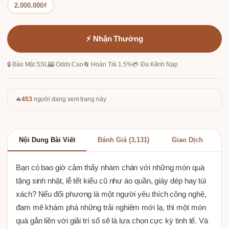
2.000.000₫
⚡ Nhận Thưởng
🔒 Bảo Mật SSL
🎰 Odds Cao
🔄 Hoàn Trả 1.5%
💳 Đa Kênh Nạp
🔥
453
người đang xem trang này
Nội Dung Bài Viết
Đánh Giá (3,131)
Giao Dịch
Bạn có bao giờ cảm thấy nhàm chán với những món quà
tặng sinh nhật, lễ tết kiểu cũ như áo quần, giày dép hay túi
xách? Nếu đối phương là một người yêu thích công nghệ,
đam mê khám phá những trải nghiệm mới lạ, thì một món
quà gắn liền với giải trí số sẽ là lựa chọn cực kỳ tinh tế. Và