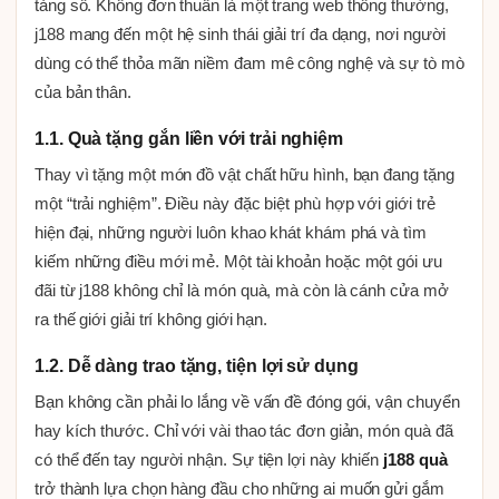
tảng số. Không đơn thuần là một trang web thông thường,
j188 mang đến một hệ sinh thái giải trí đa dạng, nơi người
dùng có thể thỏa mãn niềm đam mê công nghệ và sự tò mò
của bản thân.
1.1. Quà tặng gắn liền với trải nghiệm
Thay vì tặng một món đồ vật chất hữu hình, bạn đang tặng
một “trải nghiệm”. Điều này đặc biệt phù hợp với giới trẻ
hiện đại, những người luôn khao khát khám phá và tìm
kiếm những điều mới mẻ. Một tài khoản hoặc một gói ưu
đãi từ j188 không chỉ là món quà, mà còn là cánh cửa mở
ra thế giới giải trí không giới hạn.
1.2. Dễ dàng trao tặng, tiện lợi sử dụng
Bạn không cần phải lo lắng về vấn đề đóng gói, vận chuyển
hay kích thước. Chỉ với vài thao tác đơn giản, món quà đã
có thể đến tay người nhận. Sự tiện lợi này khiến
j188 quà
trở thành lựa chọn hàng đầu cho những ai muốn gửi gắm