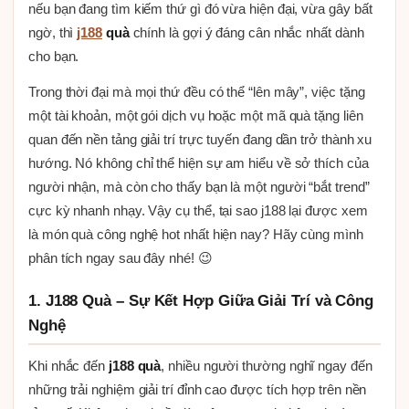
nếu bạn đang tìm kiếm thứ gì đó vừa hiện đại, vừa gây bất
ngờ, thì
j188
quà
chính là gợi ý đáng cân nhắc nhất dành
cho bạn.
Trong thời đại mà mọi thứ đều có thể “lên mây”, việc tặng
một tài khoản, một gói dịch vụ hoặc một mã quà tặng liên
quan đến nền tảng giải trí trực tuyến đang dần trở thành xu
hướng. Nó không chỉ thể hiện sự am hiểu về sở thích của
người nhận, mà còn cho thấy bạn là một người “bắt trend”
cực kỳ nhanh nhạy. Vậy cụ thể, tại sao j188 lại được xem
là món quà công nghệ hot nhất hiện nay? Hãy cùng mình
phân tích ngay sau đây nhé! 😉
1. J188 Quà – Sự Kết Hợp Giữa Giải Trí và Công
Nghệ
Khi nhắc đến
j188 quà
, nhiều người thường nghĩ ngay đến
những trải nghiệm giải trí đỉnh cao được tích hợp trên nền