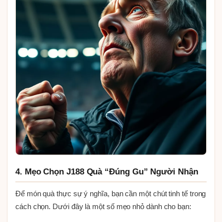
4. Mẹo Chọn J188 Quà “Đúng Gu” Người Nhận
Để món quà thực sự ý nghĩa, bạn cần một chút tinh tế trong
cách chọn. Dưới đây là một số mẹo nhỏ dành cho bạn: