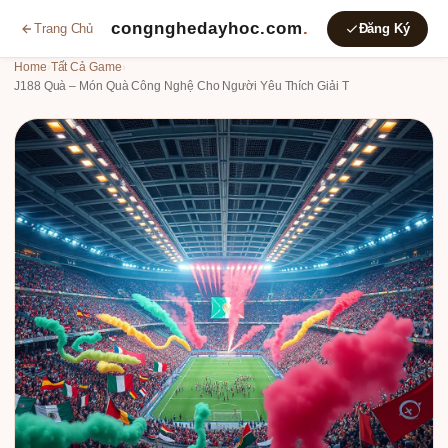
congnghedayhoc.com
.
Trang Chủ
Đăng Ký
Home
›
Tất Cả Game
›
J188 Quà – Món Quà Công Nghệ Cho Người Yêu Thích Giải T