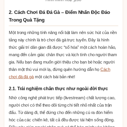
2. Cách Chơi Đá Đá Gà – Điểm Nhấn Độc Đáo
Trong Quà Tặng
Một trong những tính năng nổi bật làm nên sức hút của nền
tảng này chính là trò chơi đá gà trực tuyến. Đây là hình
thức giải trí dân gian đã được “số hóa” một cách hoàn hảo,
mang đến cảm giác chân thực và kịch tính cho người tham
gia. Nếu bạn đang muốn giới thiệu cho bạn bè hoặc người
thân một thú vui mới lạ, đừng quên hướng dẫn họ
Cách
chơi đá đá gà
một cách bài bản nhé!
2.1. Trải nghiệm chân thực như ngoài đời thực
Nhờ công nghệ phát trực tiếp (livestream) chất lượng cao,
người chơi có thể theo dõi từng chi tiết nhỏ nhất của trận
đấu. Từ dáng đi, thế đứng cho đến những cú ra đòn hiểm
hóc của các chiến kê, tất cả đều được tái hiện sống động.