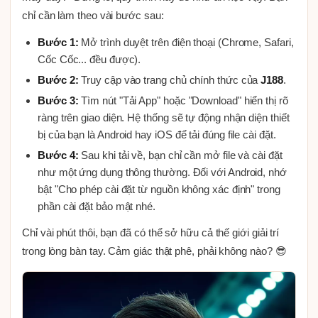
chỉ cần làm theo vài bước sau:
Bước 1:
Mở trình duyệt trên điện thoại (Chrome, Safari,
Cốc Cốc... đều được).
Bước 2:
Truy cập vào trang chủ chính thức của
J188
.
Bước 3:
Tìm nút "Tải App" hoặc "Download" hiển thị rõ
ràng trên giao diện. Hệ thống sẽ tự động nhận diện thiết
bị của bạn là Android hay iOS để tải đúng file cài đặt.
Bước 4:
Sau khi tải về, bạn chỉ cần mở file và cài đặt
như một ứng dụng thông thường. Đối với Android, nhớ
bật "Cho phép cài đặt từ nguồn không xác định" trong
phần cài đặt bảo mật nhé.
Chỉ vài phút thôi, bạn đã có thể sở hữu cả thế giới giải trí
trong lòng bàn tay. Cảm giác thật phê, phải không nào? 😎