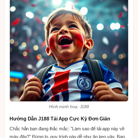
Hình minh hoạ: J188
Hướng Dẫn J188 Tải App Cực Kỳ Đơn Giản
Chắc hẳn bạn đang thắc mắc: "Làm sao để tải app này về
máy đây?" Đừng lo, quy trình này dễ như ăn kẹo vậy. Bạn