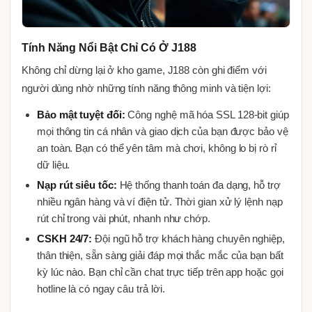
Tính Năng Nổi Bật Chỉ Có Ở J188
Không chỉ dừng lại ở kho game, J188 còn ghi điểm với
người dùng nhờ những tính năng thông minh và tiện lợi:
Bảo mật tuyệt đối:
Công nghệ mã hóa SSL 128-bit giúp
mọi thông tin cá nhân và giao dịch của bạn được bảo vệ
an toàn. Bạn có thể yên tâm mà chơi, không lo bị rò rỉ
dữ liệu.
Nạp rút siêu tốc:
Hệ thống thanh toán đa dạng, hỗ trợ
nhiều ngân hàng và ví điện tử. Thời gian xử lý lệnh nạp
rút chỉ trong vài phút, nhanh như chớp.
CSKH 24/7:
Đội ngũ hỗ trợ khách hàng chuyên nghiệp,
thân thiện, sẵn sàng giải đáp mọi thắc mắc của bạn bất
kỳ lúc nào. Bạn chỉ cần chat trực tiếp trên app hoặc gọi
hotline là có ngay câu trả lời.