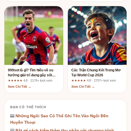
999sot là gì? Tìm hiểu về xu
Các Trận Chung Kết Trong Mơ
hướng giải trí đang gây sốt
Tại World Cup 2026
trong giới trẻ
★★★★★
4.8 · 2176+ lượt xem
★★★★★
4.8 · 2707+ lượt xem
Xem Chi Tiết →
Xem Chi Tiết →
BẠN CÓ THỂ THÍCH
🎰
Những Ngôi Sao Có Thể Ghi Tên Vào Ngôi Đền
Huyền Thoại
🎰
Bật mí cách kiếm thêm thu nhập với chương trình