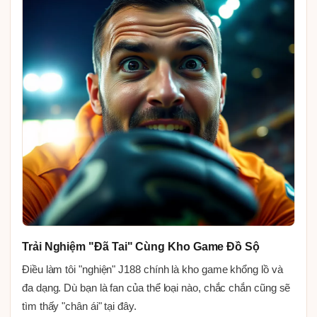
Trải Nghiệm "Đã Tai" Cùng Kho Game Đồ Sộ
Điều làm tôi "nghiện" J188 chính là kho game khổng lồ và
đa dạng. Dù bạn là fan của thể loại nào, chắc chắn cũng sẽ
tìm thấy "chân ái" tại đây.