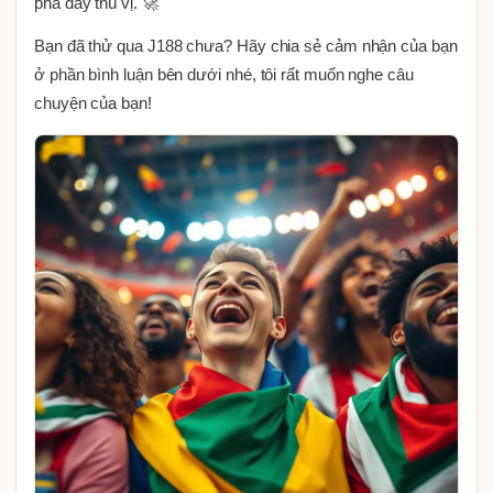
phá đầy thú vị. 🚀
Bạn đã thử qua J188 chưa? Hãy chia sẻ cảm nhận của bạn
ở phần bình luận bên dưới nhé, tôi rất muốn nghe câu
chuyện của bạn!