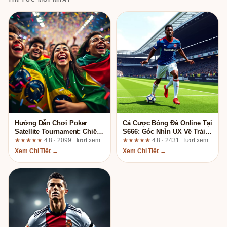
Hướng Dẫn Chơi Poker
Cá Cược Bóng Đá Online Tại
Satellite Tournament: Chiến
S666: Góc Nhìn UX Về Trải
Thuật Ra Quyết Định Ở
Nghiệm, Tốc Độ Và Sự Minh
★★★★★
4.8 · 2099+ lượt xem
★★★★★
4.8 · 2431+ lượt xem
Từng Bước
Bạch
Xem Chi Tiết →
Xem Chi Tiết →