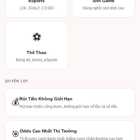
eSports
Slot Game
LOL, Dota 2, CS:GO
Hàng nghìn slot đỉnh cao
⚽
Thể Thao
Bóng đá, tennis, eSports
QUYỀN LỢI
Rút Tiền Không Giới Hạn
💰
Rút bao nhiêu cũng được, không giới hạn số lần và số tiền.
Odds Cao Nhất Thị Trường
🎯
Tỷ lệ cược cạnh tranh nhất, thắng cược nhận thưởng cao hơn