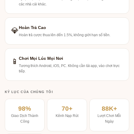
các nhà cái khác.
Hoàn Trả Cao
💎
Hoàn trả cược thua lên đến 1.5%, không giới hạn số tiền.
Chơi Mọi Lúc Mọi Nơi
📱
Tương thích Android, iOS, PC. Không cần tải app, vào chơi trực
tiếp.
KỶ LỤC CỦA CHÚNG TÔI
98%
70+
88K+
Giao Dịch Thành
Kênh Nạp Rút
Lượt Chơi Mỗi
Công
Ngày