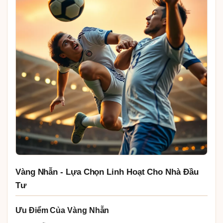
Vàng Nhẫn - Lựa Chọn Linh Hoạt Cho Nhà Đầu
Tư
Ưu Điểm Của Vàng Nhẫn