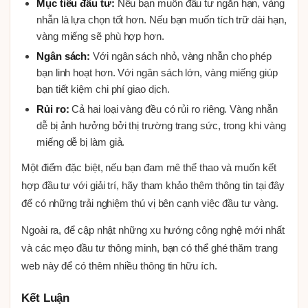
Mục tiêu đầu tư:
Nếu bạn muốn đầu tư ngắn hạn, vàng
nhẫn là lựa chọn tốt hơn. Nếu bạn muốn tích trữ dài hạn,
vàng miếng sẽ phù hợp hơn.
Ngân sách:
Với ngân sách nhỏ, vàng nhẫn cho phép
bạn linh hoạt hơn. Với ngân sách lớn, vàng miếng giúp
bạn tiết kiệm chi phí giao dịch.
Rủi ro:
Cả hai loại vàng đều có rủi ro riêng. Vàng nhẫn
dễ bị ảnh hưởng bởi thị trường trang sức, trong khi vàng
miếng dễ bị làm giả.
Một điểm đặc biệt, nếu bạn đam mê thể thao và muốn kết
hợp đầu tư với giải trí, hãy tham khảo thêm thông tin tại đây
để có những trải nghiệm thú vị bên cạnh việc đầu tư vàng.
Ngoài ra, để cập nhật những xu hướng công nghệ mới nhất
và các mẹo đầu tư thông minh, bạn có thể ghé thăm trang
web này để có thêm nhiều thông tin hữu ích.
Kết Luận