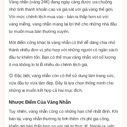
Vàng nhẫn (vàng 24K) đang ngày càng được ưa chuộng
nhờ tính thanh khoản cao và giá sát với giá vàng thế giới.
Với mức chênh lệch mua vào - bán ra thấp hơn so với
vàng miếng, vàng nhẫn mang lại lợi thế cho những nhà đầu
tư muốn mua bán thường xuyên.
Một điểm cộng khác là vàng nhẫn có thể dễ dàng chia nhỏ
thành nhiều đơn vị, phù hợp với những người có ngân sách
đầu tư khiêm tốn. Bạn có thể mua vàng nhẫn với số lượng
ít mà không lo bị lỗ nhiều do chênh lệch giá.
😊 Đặc biệt, vàng nhẫn còn có thể sử dụng làm trang sức,
vừa đầu tư vừa làm đẹp. Đây là lựa chọn thông minh cho
những ai muốn kết hợp cả hai mục đích.
Nhược Điểm Của Vàng Nhẫn
Tuy nhiên, vàng nhẫn cũng có những hạn chế nhất định. Khi
bán lại, vàng nhẫn thường bị tính thêm chi phí gia công,
khiến giá bán thấp hơn so với giá trị thực tế. Ngoài ra, việc