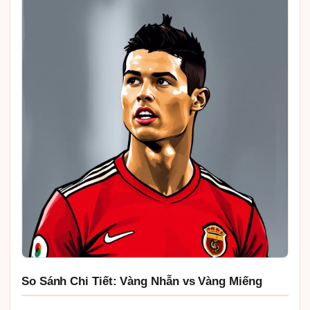
So Sánh Chi Tiết: Vàng Nhẫn vs Vàng Miếng