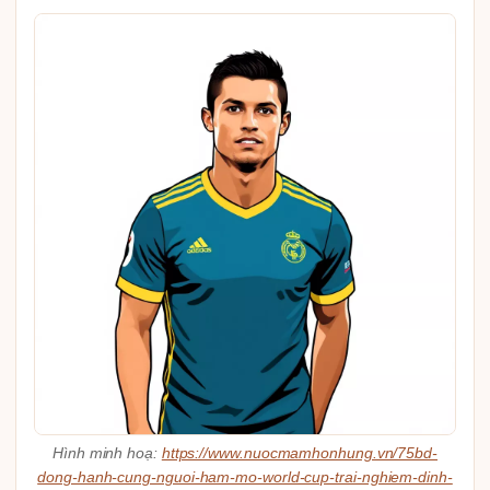
Hình minh hoạ:
https://www.nuocmamhonhung.vn/75bd-
dong-hanh-cung-nguoi-ham-mo-world-cup-trai-nghiem-dinh-