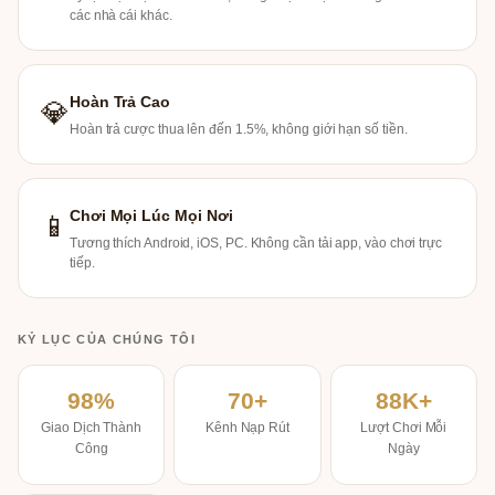
các nhà cái khác.
Hoàn Trả Cao
💎
Hoàn trả cược thua lên đến 1.5%, không giới hạn số tiền.
Chơi Mọi Lúc Mọi Nơi
📱
Tương thích Android, iOS, PC. Không cần tải app, vào chơi trực
tiếp.
KỶ LỤC CỦA CHÚNG TÔI
98%
70+
88K+
Giao Dịch Thành
Kênh Nạp Rút
Lượt Chơi Mỗi
Công
Ngày