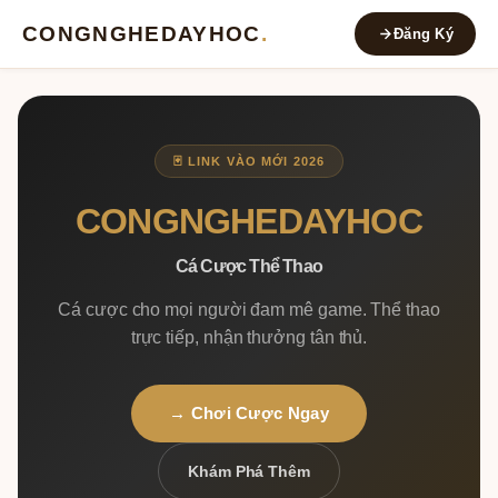
CONGNGHEDAYHOC
.
Đăng Ký
🃏 LINK VÀO MỚI 2026
CONGNGHEDAYHOC
Cá Cược Thể Thao
Cá cược cho mọi người đam mê game. Thể thao
trực tiếp, nhận thưởng tân thủ.
→ Chơi Cược Ngay
Khám Phá Thêm