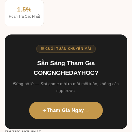
1.5%
Hoàn Trả Cao Nhất
🎁 CUỐI TUẦN KHUYẾN MÃI
Sẵn Sàng Tham Gia
CONGNGHEDAYHOC?
Đừng bỏ lỡ — Slot game mới ra mắt mỗi tuần, không cần
nạp trước.
Tham Gia Ngay →
TIN TỨC MỚI NHẤT