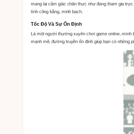
mang lại cảm giác chân thực như đang tham gia trực
tính công bằng, minh bạch.
Tốc Độ Và Sự Ổn Định
Là một người thường xuyên chơi game online, mình bi
mạnh mẽ, đường truyền ổn định giúp bạn có những phút