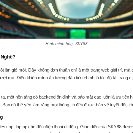
Hình minh hoạ: SKY88
g Nghệ?
 một làn gió mới. Đây không đơn thuần chỉ là một trang web giải trí, m
mượt mà. Điều khiến mình ấn tượng đầu tiên chính là tốc độ tải trang c
 ta, một nền tảng có backend ổn định và bảo mật cao luôn là ưu tiên 
Bạn có thể yên tâm rằng mọi thông tin đều được bảo vệ tuyệt đối, khôn
ng
desktop, laptop cho đến điện thoại di động. Giao diện của SKY88 được 