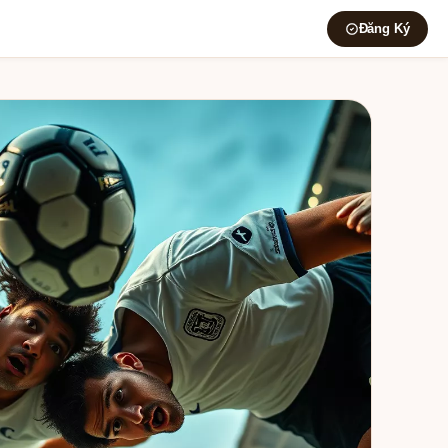
Đăng Ký