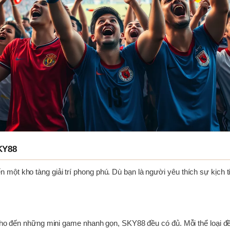
KY88
một kho tàng giải trí phong phú. Dù bạn là người yêu thích sự kịch t
i cho đến những mini game nhanh gọn, SKY88 đều có đủ. Mỗi thể loại 