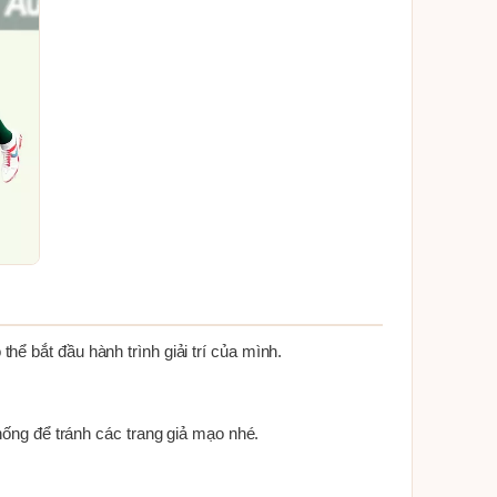
ể bắt đầu hành trình giải trí của mình.
thống để tránh các trang giả mạo nhé.