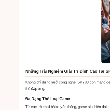
Những Trải Nghiệm Giải Trí Đỉnh Cao Tại S
Không chỉ dừng lại ở công nghệ, SKY88 còn mang đến 
thể đáp ứng.
Đa Dạng Thể Loại Game
Từ các trò chơi bài truyền thống, game slot hiện đạ