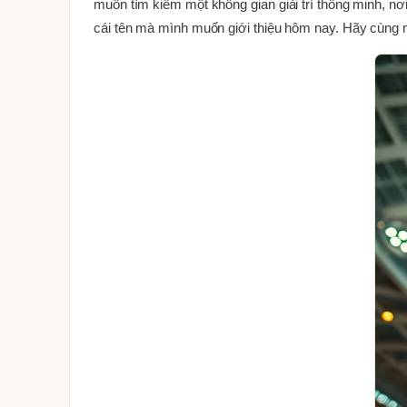
muốn tìm kiếm một không gian giải trí thông minh, n
cái tên mà mình muốn giới thiệu hôm nay. Hãy cùng 