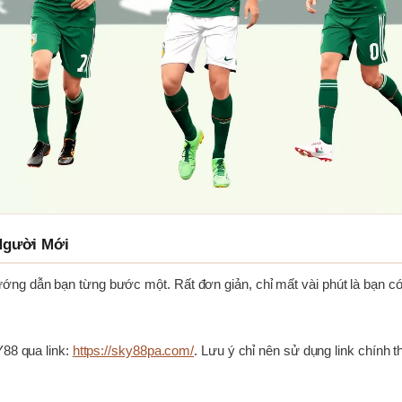
Người Mới
g dẫn bạn từng bước một. Rất đơn giản, chỉ mất vài phút là bạn có th
Y88 qua link:
https://sky88pa.com/
. Lưu ý chỉ nên sử dụng link chính 