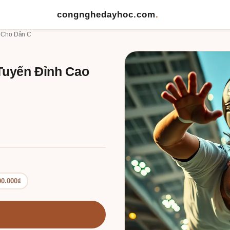
congnghedayhoc.com
.
o Cho Dân C
 Tuyến Đỉnh Cao
00.000₫