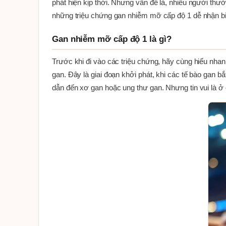
phát hiện kịp thời. Nhưng vấn đề là, nhiều người th
những triệu chứng gan nhiễm mỡ cấp độ 1 dễ nhận biế
Gan nhiễm mỡ cấp độ 1 là gì?
Trước khi đi vào các triệu chứng, hãy cùng hiểu nha
gan. Đây là giai đoạn khởi phát, khi các tế bào gan bắ
dẫn đến xơ gan hoặc ung thư gan. Nhưng tin vui là ở