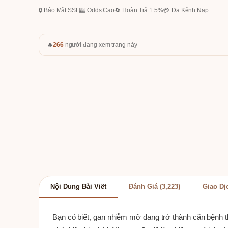
🔒 Bảo Mật SSL
🎰 Odds Cao
🔄 Hoàn Trả 1.5%
💳 Đa Kênh Nạp
🔥
266
người đang xem trang này
Nội Dung Bài Viết
Đánh Giá (3,223)
Giao Dị
Bạn có biết, gan nhiễm mỡ đang trở thành căn bệnh t