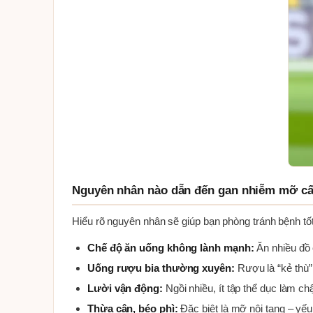
Nguyên nhân nào dẫn đến gan nhiễm mỡ cấ
Hiểu rõ nguyên nhân sẽ giúp bạn phòng tránh bệnh tốt
Chế độ ăn uống không lành mạnh:
Ăn nhiều đồ 
Uống rượu bia thường xuyên:
Rượu là “kẻ thù”
Lười vận động:
Ngồi nhiều, ít tập thể dục làm c
Thừa cân, béo phì:
Đặc biệt là mỡ nội tạng – yếu