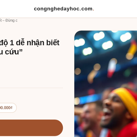
congnghedayhoc.com
.
t – Đừng c
ộ 1 dễ nhận biết
êu cứu”
00.000₫