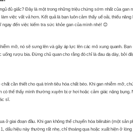
ã ngủ đủ giấc? Đây là một trong những triệu chứng sớm nhất của gan
 làm việc vất vả hơn. Kết quả là bạn luôn cảm thấy uể oải, thiếu năng 
hĩ ngay đến việc kiểm tra sức khỏe gan của mình nhé! 😊
hiễm mỡ, nó sẽ sưng lên và gây áp lực lên các mô xung quanh. Bạn 
c uống rượu bia. Đừng chủ quan cho rằng đó chỉ là đau dạ dày, bởi đ
– chất cần thiết cho quá trình tiêu hóa chất béo. Khi gan nhiễm mỡ, c
 Bạn có thể thấy mình thường xuyên bị ợ hơi hoặc cảm giác nặng bụng
c sĩ.
ua ở giai đoạn đầu. Khi gan không thể chuyển hóa bilirubin (một sản p
, dấu hiệu này thường rất nhẹ, chỉ thoáng qua hoặc xuất hiện ở lòng 