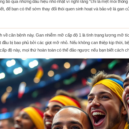
ường bỏ qua những dấu hiệu nhỏ nhặt vì nghĩ rằng “chỉ là mệt mỏi th
t, để bạn có thể sớm thay đổi thói quen sinh hoạt và bảo vệ lá gan c
nh về căn bệnh này. Gan nhiễm mỡ cấp độ 1 là tình trạng lượng mỡ tí
t đầu bị bao phủ bởi các giọt mỡ nhỏ. Nếu không can thiệp kịp thời, bệ
 cấp độ này, mọi thứ hoàn toàn có thể đảo ngược nếu bạn biết cách 