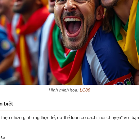
Hình minh hoạ:
LC88
n biết
iệu chứng, nhưng thực tế, cơ thể luôn có cách “nói chuyện” với bạn
hân