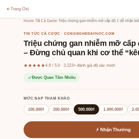
Trang Chủ
Home
›
Tất Cả Game
›
Triệu chứng gan nhiễm mỡ cấp độ 1 dễ nhận biế
TIN TỨC CÁ CƯỢC · CONGNGHEDAYHOC.COM
Triệu chứng gan nhiễm mỡ cấp đ
– Đừng chủ quan khi cơ thể “k
★★★★★
4.8 / 5.0 · 3,223+ đánh giá đã xác minh
Được Quan Tâm Nhiều
MỨC NẠP THAM KHẢO
100.000₫
200.000₫
500.000₫
1.000.000₫
2.0
⚡ Nhận Thưởng