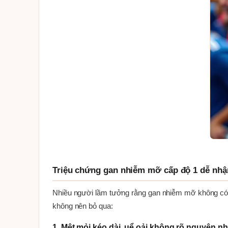
Triệu chứng gan nhiễm mỡ cấp độ 1 dễ nhậ
Nhiều người lầm tưởng rằng gan nhiễm mỡ không có tr
không nên bỏ qua:
1. Mệt mỏi kéo dài, uể oải không rõ nguyên n