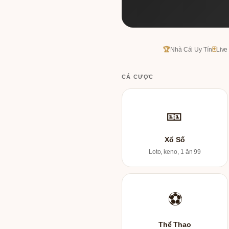
🏆
Nhà Cái Uy Tín
🃏
Live
CÁ CƯỢC
🎫
Xổ Số
Loto, keno, 1 ăn 99
⚽
Thể Thao