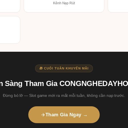
Kênh Nạp Rút
🎁 CUỐI TUẦN KHUYẾN MÃI
n Sàng Tham Gia CONGNGHEDAYH
Đừng bỏ lỡ — Slot game mới ra mắt mỗi tuần, không cần nạp trước.
Tham Gia Ngay →