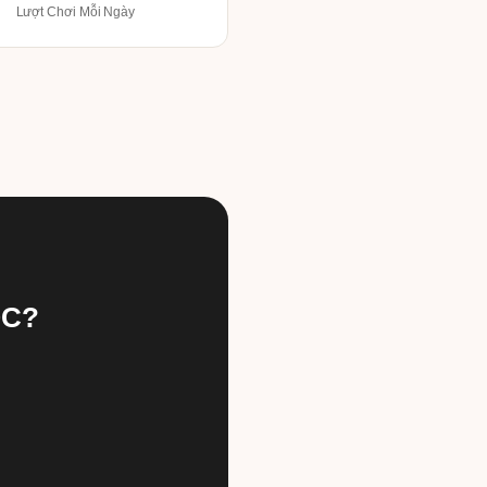
Lượt Chơi Mỗi Ngày
OC?