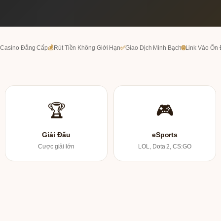
 Casino Đẳng Cấp
💰
Rút Tiền Không Giới Hạn
✅
Giao Dịch Minh Bạch
🌐
Link Vào Ổn 
🏆
🎮
Giải Đấu
eSports
Cược giải lớn
LOL, Dota 2, CS:GO