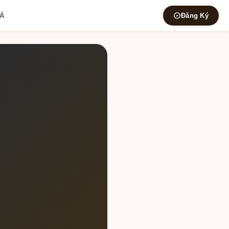
CÁ
Đăng Ký