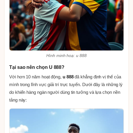
Hình minh hoạ: u 888
Tại sao nên chọn U 888?
Với hơn 10 năm hoạt động,
u 888
đã khẳng định vị thế của
mình trong lĩnh vực giải trí trực tuyến. Dưới đây là những lý
do khiến hàng ngàn người dùng tin tưởng và lựa chọn nền
tảng này: