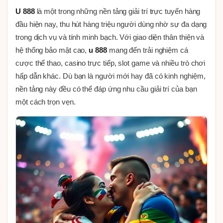
U 888
là một trong những nền tảng giải trí trực tuyến hàng
đầu hiện nay, thu hút hàng triệu người dùng nhờ sự đa dạng
trong dịch vụ và tính minh bạch. Với giao diện thân thiện và
hệ thống bảo mật cao,
u 888
mang đến trải nghiệm cá
cược thể thao, casino trực tiếp, slot game và nhiều trò chơi
hấp dẫn khác. Dù bạn là người mới hay đã có kinh nghiệm,
nền tảng này đều có thể đáp ứng nhu cầu giải trí của bạn
một cách trọn vẹn.