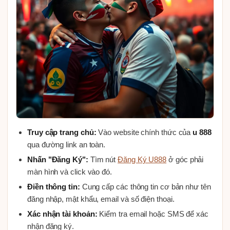
Truy cập trang chủ:
Vào website chính thức của
u 888
qua đường link an toàn.
Nhấn "Đăng Ký":
Tìm nút
Đăng Ký U888
ở góc phải
màn hình và click vào đó.
Điền thông tin:
Cung cấp các thông tin cơ bản như tên
đăng nhập, mật khẩu, email và số điện thoại.
Xác nhận tài khoản:
Kiểm tra email hoặc SMS để xác
nhận đăng ký.