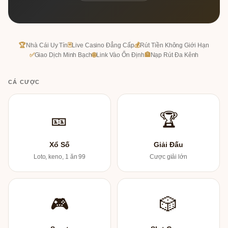
🏆
Nhà Cái Uy Tín
🃏
Live Casino Đẳng Cấp
💰
Rút Tiền Không Giới Hạn
✅
Giao Dịch Minh Bạch
🌐
Link Vào Ổn Định
🏦
Nạp Rút Đa Kênh
CÁ CƯỢC
🎫
🏆
Xổ Số
Giải Đấu
Loto, keno, 1 ăn 99
Cược giải lớn
🎮
🎲