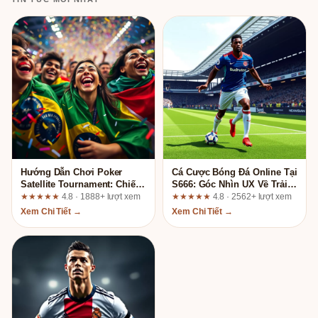
Hướng Dẫn Chơi Poker
Cá Cược Bóng Đá Online Tại
Satellite Tournament: Chiến
S666: Góc Nhìn UX Về Trải
Thuật Ra Quyết Định Ở
Nghiệm, Tốc Độ Và Sự Minh
★★★★★
4.8 · 1888+ lượt xem
★★★★★
4.8 · 2562+ lượt xem
Từng Bước
Bạch
Xem Chi Tiết →
Xem Chi Tiết →