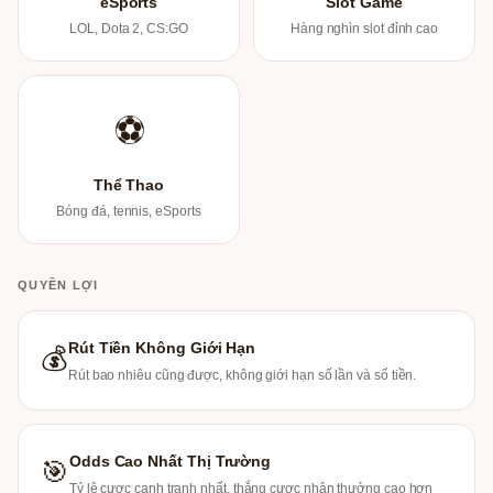
eSports
Slot Game
LOL, Dota 2, CS:GO
Hàng nghìn slot đỉnh cao
⚽
Thể Thao
Bóng đá, tennis, eSports
QUYỀN LỢI
Rút Tiền Không Giới Hạn
💰
Rút bao nhiêu cũng được, không giới hạn số lần và số tiền.
Odds Cao Nhất Thị Trường
🎯
Tỷ lệ cược cạnh tranh nhất, thắng cược nhận thưởng cao hơn