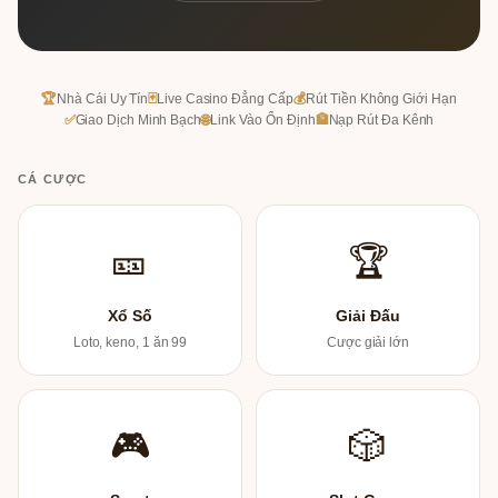
🏆
Nhà Cái Uy Tín
🃏
Live Casino Đẳng Cấp
💰
Rút Tiền Không Giới Hạn
✅
Giao Dịch Minh Bạch
🌐
Link Vào Ổn Định
🏦
Nạp Rút Đa Kênh
CÁ CƯỢC
🎫
🏆
Xổ Số
Giải Đấu
Loto, keno, 1 ăn 99
Cược giải lớn
🎮
🎲