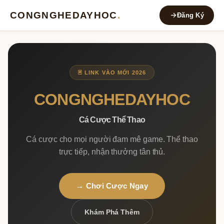
CONGNGHEDAYHOC
.
Đăng Ký
🃏 LINK VÀO MỚI 2026
CONGNGHEDAYHOC
Cá Cược Thể Thao
Cá cược cho mọi người đam mê game. Thể thao
trực tiếp, nhận thưởng tân thủ.
→ Chơi Cược Ngay
Khám Phá Thêm