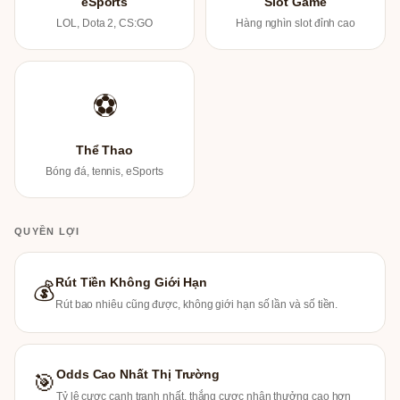
eSports
Slot Game
LOL, Dota 2, CS:GO
Hàng nghìn slot đỉnh cao
⚽
Thể Thao
Bóng đá, tennis, eSports
QUYỀN LỢI
Rút Tiền Không Giới Hạn
💰
Rút bao nhiêu cũng được, không giới hạn số lần và số tiền.
Odds Cao Nhất Thị Trường
🎯
Tỷ lệ cược cạnh tranh nhất, thắng cược nhận thưởng cao hơn