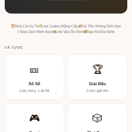
🏆
Nhà Cái Uy Tín
🃏
Live Casino Đẳng Cấp
💰
Rút Tiền Không Giới Hạn
✅
Giao Dịch Minh Bạch
🌐
Link Vào Ổn Định
🏦
Nạp Rút Đa Kênh
CÁ CƯỢC
🎫
🏆
Xổ Số
Giải Đấu
Loto, keno, 1 ăn 99
Cược giải lớn
🎮
🎲