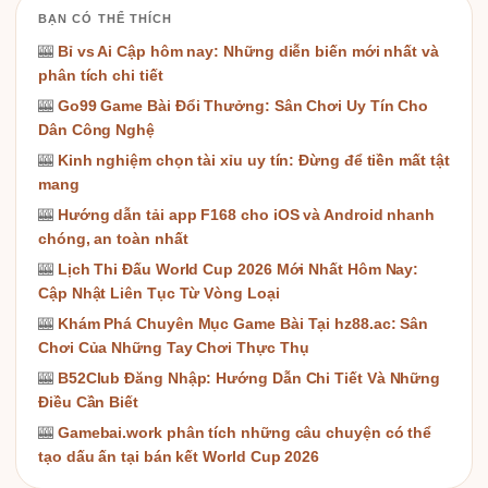
BẠN CÓ THỂ THÍCH
🎰
Bỉ vs Ai Cập hôm nay: Những diễn biến mới nhất và
phân tích chi tiết
🎰
Go99 Game Bài Đổi Thưởng: Sân Chơi Uy Tín Cho
Dân Công Nghệ
🎰
Kinh nghiệm chọn tài xỉu uy tín: Đừng để tiền mất tật
mang
🎰
Hướng dẫn tải app F168 cho iOS và Android nhanh
chóng, an toàn nhất
🎰
Lịch Thi Đấu World Cup 2026 Mới Nhất Hôm Nay:
Cập Nhật Liên Tục Từ Vòng Loại
🎰
Khám Phá Chuyên Mục Game Bài Tại hz88.ac: Sân
Chơi Của Những Tay Chơi Thực Thụ
🎰
B52Club Đăng Nhập: Hướng Dẫn Chi Tiết Và Những
Điều Cần Biết
🎰
Gamebai.work phân tích những câu chuyện có thể
tạo dấu ấn tại bán kết World Cup 2026