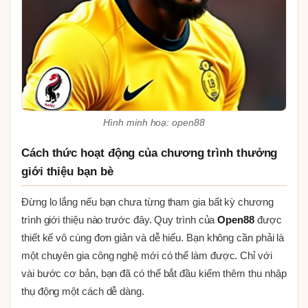
Hình minh hoạ: open88
Cách thức hoạt động của chương trình thưởng
giới thiệu bạn bè
Đừng lo lắng nếu bạn chưa từng tham gia bất kỳ chương
trình giới thiệu nào trước đây. Quy trình của
Open88
được
thiết kế vô cùng đơn giản và dễ hiểu. Bạn không cần phải là
một chuyên gia công nghệ mới có thể làm được. Chỉ với
vài bước cơ bản, bạn đã có thể bắt đầu kiếm thêm thu nhập
thụ động một cách dễ dàng.