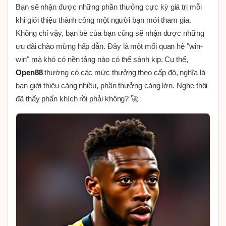
Bạn sẽ nhận được những phần thưởng cực kỳ giá trị mỗi
khi giới thiệu thành công một người bạn mới tham gia.
Không chỉ vậy, bạn bè của bạn cũng sẽ nhận được những
ưu đãi chào mừng hấp dẫn. Đây là một mối quan hệ "win-
win" mà khó có nền tảng nào có thể sánh kịp. Cụ thể,
Open88
thường có các mức thưởng theo cấp độ, nghĩa là
bạn giới thiệu càng nhiều, phần thưởng càng lớn. Nghe thôi
đã thấy phấn khích rồi phải không? 🚀