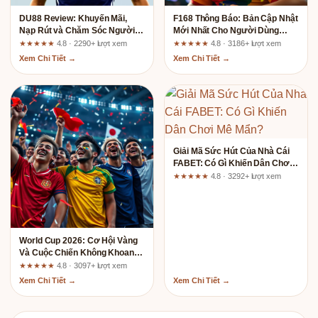
DU88 Review: Khuyến Mãi,
F168 Thông Báo: Bản Cập Nhật
Nạp Rút và Chăm Sóc Người
Mới Nhất Cho Người Dùng
Chơi Có Thực Sự Tốt?
Công Nghệ
★★★★★
4.8 · 2290+ lượt xem
★★★★★
4.8 · 3186+ lượt xem
Xem Chi Tiết →
Xem Chi Tiết →
Giải Mã Sức Hút Của Nhà Cái
FABET: Có Gì Khiến Dân Chơi
Mê Mẩn?
★★★★★
4.8 · 3292+ lượt xem
World Cup 2026: Cơ Hội Vàng
Và Cuộc Chiến Không Khoan
Nhượng Trên Sân Cỏ
★★★★★
4.8 · 3097+ lượt xem
Xem Chi Tiết →
Xem Chi Tiết →