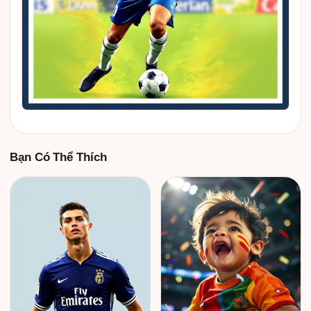
Bạn Có Thể Thích