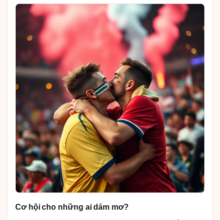
Cơ hội cho những ai dám mơ?