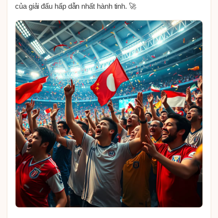
của giải đấu hấp dẫn nhất hành tinh. 🚀