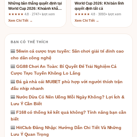
Những bàn thắng quyết định tại
World Cup 2026: Khi bản lĩnh
World Cup 2026: Khoảnh khắc
quyết định tất cả
làm nên lịch sử
★★★★★
4.8 · 2747+ lượt xem
★★★★★
4.8 · 3093+ lượt xem
Xem Chi Tiết →
Xem Chi Tiết →
BẠN CÓ THỂ THÍCH
🎰
56win cá cược trực tuyến: Sân chơi giải trí đỉnh cao
cho dân công nghệ
🎰
GG88 Chơi An Toàn: Bí Quyết Để Trải Nghiệm Cá
Cược Trực Tuyến Không Lo Lắng
🎰
Đá gà nhà cái MUBET phù hợp với người thích trận
đấu nhịp nhanh
🎰
Nước Dừa Có Nên Uống Mỗi Ngày Không? Lợi Ích &
Lưu Ý Cần Biết
🎰
F168 có thống kê kết quả không? Tính năng bạn cần
biết
🎰
HitClub Đăng Nhập: Hướng Dẫn Chi Tiết Và Những
Lưu Ý Quan Trọng