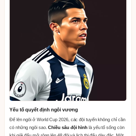
Yếu tố quyết định ngôi vương
Để lên ngôi ở World Cup 2026, các đội tuyển không chỉ cần
có những ngôi sao.
Chiều sâu đội hình
là yếu tố sống còn
khi giải đấu mở rộng lên 48 đội và lịch thi đấu dày đặc. Một