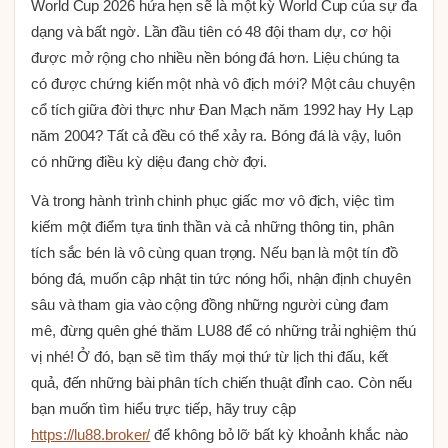
World Cup 2026 hứa hẹn sẽ là một kỳ World Cup của sự đa
dạng và bất ngờ. Lần đầu tiên có 48 đội tham dự, cơ hội
được mở rộng cho nhiều nền bóng đá hơn. Liệu chúng ta
có được chứng kiến một nhà vô địch mới? Một câu chuyện
cổ tích giữa đời thực như Đan Mạch năm 1992 hay Hy Lạp
năm 2004? Tất cả đều có thể xảy ra. Bóng đá là vậy, luôn
có những điều kỳ diệu đang chờ đợi.
Và trong hành trình chinh phục giấc mơ vô địch, việc tìm
kiếm một điểm tựa tinh thần và cả những thông tin, phân
tích sắc bén là vô cùng quan trọng. Nếu bạn là một tín đồ
bóng đá, muốn cập nhật tin tức nóng hổi, nhận định chuyên
sâu và tham gia vào cộng đồng những người cùng đam
mê, đừng quên ghé thăm LU88 để có những trải nghiệm thú
vị nhé! Ở đó, bạn sẽ tìm thấy mọi thứ từ lịch thi đấu, kết
quả, đến những bài phân tích chiến thuật đỉnh cao. Còn nếu
bạn muốn tìm hiểu trực tiếp, hãy truy cập
https://lu88.broker/
để không bỏ lỡ bất kỳ khoảnh khắc nào