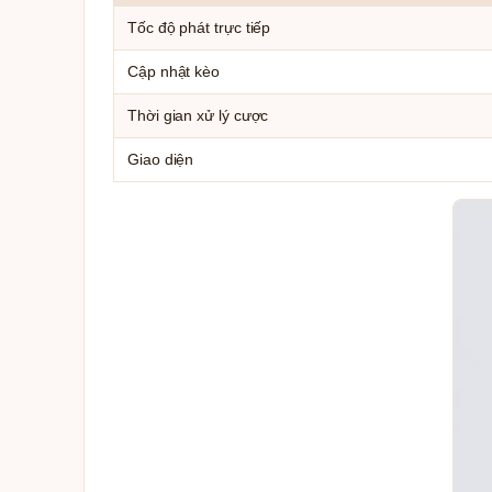
Tốc độ phát trực tiếp
Cập nhật kèo
Thời gian xử lý cược
Giao diện