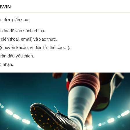
11WIN
ớc đơn giản sau:
n.tv/ để vào sảnh chính.
 điện thoại, email) và xác thực.
chuyển khoản, ví điện tử, thẻ cào…).
rận đấu yêu thích.
c nhận.