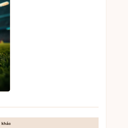
g khác