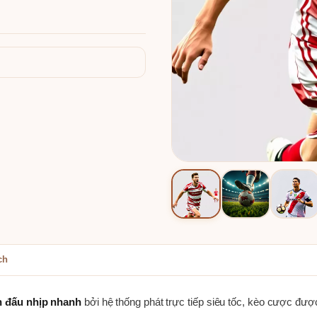
ch
n đấu nhịp nhanh
bởi hệ thống phát trực tiếp siêu tốc, kèo cược được 