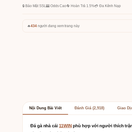
🔒 Bảo Mật SSL
🎰 Odds Cao
🔄 Hoàn Trả 1.5%
💳 Đa Kênh Nạp
🔥
434
người đang xem trang này
Nội Dung Bài Viết
Đánh Giá (2,918)
Giao Dị
Đá gà nhà cái
11WIN
phù hợp với người thích trậ