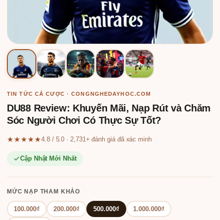
TIN TỨC CÁ CƯỢC · CONGNGHEDAYHOC.COM
DU88 Review: Khuyến Mãi, Nạp Rút và Chăm
Sóc Người Chơi Có Thực Sự Tốt?
★★★★★
4.8 / 5.0 · 2,731+ đánh giá đã xác minh
Cập Nhật Mới Nhất
MỨC NẠP THAM KHẢO
100.000₫
200.000₫
500.000₫
1.000.000₫