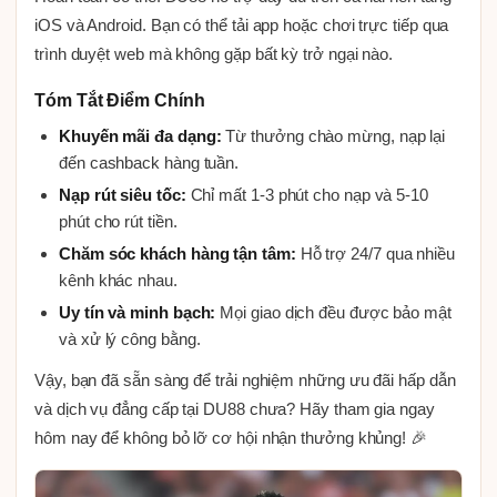
iOS và Android. Bạn có thể tải app hoặc chơi trực tiếp qua
trình duyệt web mà không gặp bất kỳ trở ngại nào.
Tóm Tắt Điểm Chính
Khuyến mãi đa dạng:
Từ thưởng chào mừng, nạp lại
đến cashback hàng tuần.
Nạp rút siêu tốc:
Chỉ mất 1-3 phút cho nạp và 5-10
phút cho rút tiền.
Chăm sóc khách hàng tận tâm:
Hỗ trợ 24/7 qua nhiều
kênh khác nhau.
Uy tín và minh bạch:
Mọi giao dịch đều được bảo mật
và xử lý công bằng.
Vậy, bạn đã sẵn sàng để trải nghiệm những ưu đãi hấp dẫn
và dịch vụ đẳng cấp tại DU88 chưa? Hãy tham gia ngay
hôm nay để không bỏ lỡ cơ hội nhận thưởng khủng! 🎉