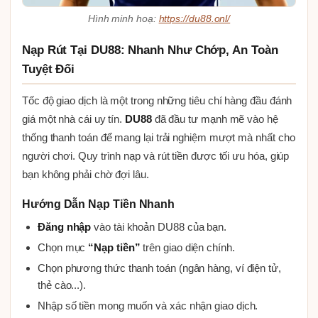
Hình minh hoạ:
https://du88.onl/
Nạp Rút Tại DU88: Nhanh Như Chớp, An Toàn
Tuyệt Đối
Tốc độ giao dịch là một trong những tiêu chí hàng đầu đánh
giá một nhà cái uy tín.
DU88
đã đầu tư mạnh mẽ vào hệ
thống thanh toán để mang lại trải nghiệm mượt mà nhất cho
người chơi. Quy trình nạp và rút tiền được tối ưu hóa, giúp
bạn không phải chờ đợi lâu.
Hướng Dẫn Nạp Tiền Nhanh
Đăng nhập
vào tài khoản DU88 của bạn.
Chọn mục
“Nạp tiền”
trên giao diện chính.
Chọn phương thức thanh toán (ngân hàng, ví điện tử,
thẻ cào...).
Nhập số tiền mong muốn và xác nhận giao dịch.