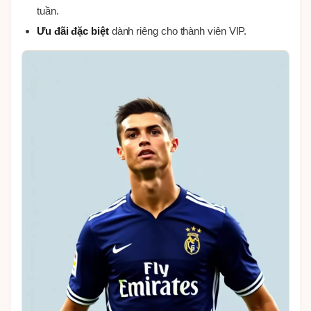
tuần.
Ưu đãi đặc biệt
dành riêng cho thành viên VIP.