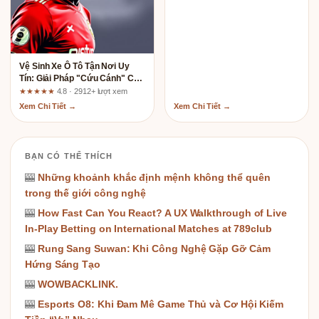
Vệ Sinh Xe Ô Tô Tận Nơi Uy
Tín: Giải Pháp "Cứu Cánh" Cho
Xế Yêu Của Bạn
★★★★★
4.8 · 2912+ lượt xem
Xem Chi Tiết →
Xem Chi Tiết →
BẠN CÓ THỂ THÍCH
🎰
Những khoảnh khắc định mệnh không thể quên
trong thế giới công nghệ
🎰
How Fast Can You React? A UX Walkthrough of Live
In-Play Betting on International Matches at 789club
🎰
Rung Sang Suwan: Khi Công Nghệ Gặp Gỡ Cảm
Hứng Sáng Tạo
🎰
WOWBACKLINK.
🎰
Esports O8: Khi Đam Mê Game Thủ và Cơ Hội Kiếm