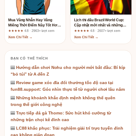
Mua Vàng Nhẫn Hay Vàng
Lịch thi đấu Brazil World Cup:
Miếng Thời Điểm Này Tốt Hơn?
Cập nhật mới nhất và những
Phân Tích Từ Chuyên Gia
trận cầu đinh không thể bỏ lỡ
★★★★★
4.8 · 2963+ lượt xem
★★★★★
4.8 · 2607+ lượt xem
Xem Chi Tiết →
Xem Chi Tiết →
BẠN CÓ THỂ THÍCH
🎰
Hướng dẫn chơi Nohu cho người mới bắt đầu: Bí kíp
“bỏ túi” từ A đến Z
🎰
Review game xóc đĩa đổi thưởng tốc độ cao tại
fun88.support: Góc nhìn thực tế từ người chơi lâu năm
🎰
Những khoảnh khắc định mệnh không thể quên
trong thế giới công nghệ
🎰
Trực tiếp đá gà Thomo: Sức hút khó cưỡng từ
những trận chọi kê đỉnh cao
🎰
LC88 khắc phục: Trải nghiệm giải trí trực tuyến đỉnh
cao không gián đoạn