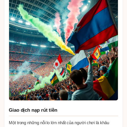
Giao dịch nạp rút tiền
Một trong những nỗi lo lớn nhất của người chơi là khâu