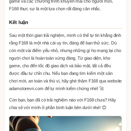
game và các chương trình khuyến mãi cho người mới,
F168 thực sự là một lựa chọn rất đáng cân nhắc.
Kết luận
Sau một thời gian trải nghiệm, mình có thể tự tin khẳng định
rằng F168 là một nhà cái uy tín, đáng để bạn thử sức. Dù
còn một vài điểm yếu nhỏ, nhưng những gì họ mang lại cho
người chơi là hoàn toàn xứng đáng. Từ giao diện, kho
game, cho đến tốc độ giao dịch và bảo mật, tất cả đều
được đầu tư chỉn chu. Nếu bạn đang tìm kiếm một sân
chơi mới, an toàn và thú vị, hãy ghé thăm F168 qua website
adamstorevn.com để tự mình kiểm chứng nhé! 🚀
Còn bạn, bạn đã có trải nghiệm nào với F168 chưa? Hãy
chia sẻ với mình ở phần bình luận bên dưới nhé! 😊