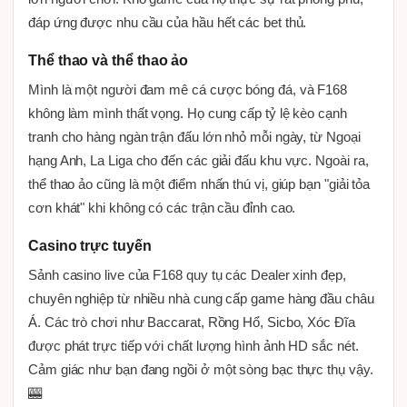
đáp ứng được nhu cầu của hầu hết các bet thủ.
Thể thao và thể thao ảo
Mình là một người đam mê cá cược bóng đá, và F168
không làm mình thất vọng. Họ cung cấp tỷ lệ kèo cạnh
tranh cho hàng ngàn trận đấu lớn nhỏ mỗi ngày, từ Ngoại
hạng Anh, La Liga cho đến các giải đấu khu vực. Ngoài ra,
thể thao ảo cũng là một điểm nhấn thú vị, giúp bạn "giải tỏa
cơn khát" khi không có các trận cầu đỉnh cao.
Casino trực tuyến
Sảnh casino live của F168 quy tụ các Dealer xinh đẹp,
chuyên nghiệp từ nhiều nhà cung cấp game hàng đầu châu
Á. Các trò chơi như Baccarat, Rồng Hổ, Sicbo, Xóc Đĩa
được phát trực tiếp với chất lượng hình ảnh HD sắc nét.
Cảm giác như bạn đang ngồi ở một sòng bạc thực thụ vậy.
🎰