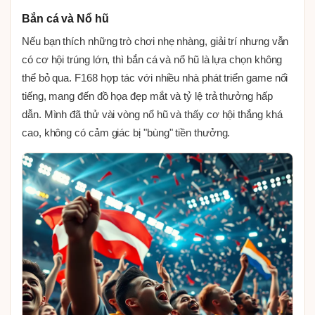
Bắn cá và Nổ hũ
Nếu bạn thích những trò chơi nhẹ nhàng, giải trí nhưng vẫn
có cơ hội trúng lớn, thì bắn cá và nổ hũ là lựa chọn không
thể bỏ qua. F168 hợp tác với nhiều nhà phát triển game nổi
tiếng, mang đến đồ họa đẹp mắt và tỷ lệ trả thưởng hấp
dẫn. Mình đã thử vài vòng nổ hũ và thấy cơ hội thắng khá
cao, không có cảm giác bị "bùng" tiền thưởng.