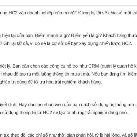
dụng HC2 vào doanh nghiệp của mình?" Đừng lo, tôi sẽ chia sẻ một v
g hiện tại của bạn. Điểm mạnh là gì? Điểm yếu là gì? Khách hàng thườ
 Ghi lại tất cả, vì đó sẽ là cơ sở để bạn xây dựng chiến lược HC2.
ết lý. Bạn cần chọn các công cụ hỗ trợ như CRM (quản lý quan hệ khá
i nhau để tạo ra một luồng thông tin mượt mà. Nếu bạn đang tìm kiế
iệp tin dùng để tối ưu hóa trải nghiệm khách hàng.
uyết định. Hãy đào tạo nhân viên của bạn cách sử dụng hệ thống mới
à sử dụng thông tin từ HC2 sẽ tạo ra những trải nghiệm đáng nhớ.
 tục theo dõi các chỉ số như thời gian phản hồi, tỷ lệ hài lòng, và số