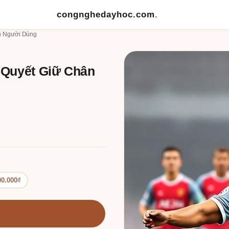
congnghedayhoc.com
.
n Người Dùng
 Quyết Giữ Chân
00.000₫