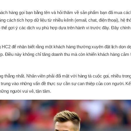
ách hàng gọi bạn bằng tên và hỏi thăm về sản phẩm bạn đã mua cách 
 cách tích hợp dữ liệu từ nhiều kênh (email, chat, điện thoại), hệ t
có thể gợi ý các dịch vụ phù hợp dựa trên hành vi trước đây. Đây chín
 HC2 để nhận biết rằng một khách hàng thường xuyên đặt lịch dọn dẹ
hợp. Điều này không chỉ tăng doanh thu mà còn khiến khách hàng cảm
 thẳng nhất. Nhân viên phải đối mặt với hàng tá cuộc gọi, nhiều tron
tập trung vào những vấn đề thực sự cần sự can thiệp của con người. Kết
ững người vui vẻ, tận tâm.