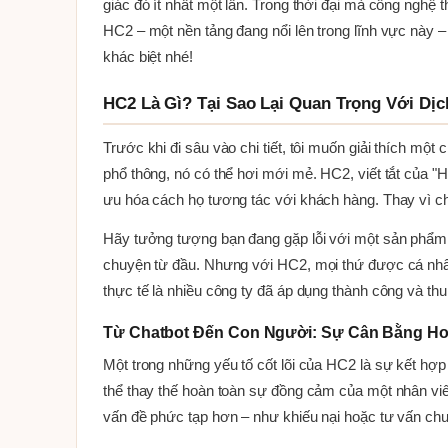
giác đó ít nhất một lần. Trong thời đại mà công nghệ 
HC2 – một nền tảng đang nổi lên trong lĩnh vực này 
khác biệt nhé!
HC2 Là Gì? Tại Sao Lại Quan Trọng Với Dị
Trước khi đi sâu vào chi tiết, tôi muốn giải thích m
phổ thông, nó có thể hơi mới mẻ. HC2, viết tắt của "H
ưu hóa cách họ tương tác với khách hàng. Thay vì ch
Hãy tưởng tượng bạn đang gặp lỗi với một sản phẩm v
chuyện từ đầu. Nhưng với HC2, mọi thứ được cá nhân h
thực tế là nhiều công ty đã áp dụng thành công và th
Từ Chatbot Đến Con Người: Sự Cân Bằng H
Một trong những yếu tố cốt lõi của HC2 là sự kết hợp 
thể thay thế hoàn toàn sự đồng cảm của một nhân viê
vấn đề phức tạp hơn – như khiếu nại hoặc tư vấn chu