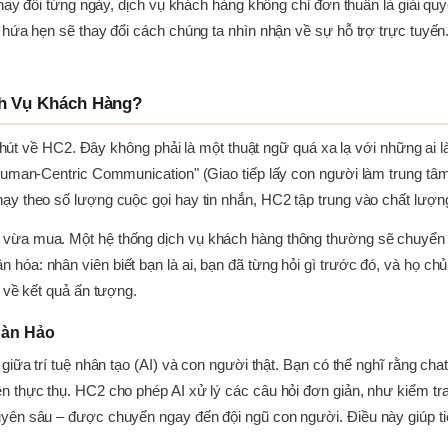
thay đổi từng ngày, dịch vụ khách hàng không chỉ đơn thuần là giải qu
– hứa hẹn sẽ thay đổi cách chúng ta nhìn nhận về sự hỗ trợ trực tuyế
ch Vụ Khách Hàng?
ột chút về HC2. Đây không phải là một thuật ngữ quá xa lạ với những a
uman-Centric Communication" (Giao tiếp lấy con người làm trung tâm), 
ạy theo số lượng cuộc gọi hay tin nhắn, HC2 tập trung vào chất lượng
ừa mua. Một hệ thống dịch vụ khách hàng thông thường sẽ chuyển bạn
óa: nhân viên biết bạn là ai, bạn đã từng hỏi gì trước đó, và họ ch
u về kết quả ấn tượng.
oàn Hảo
giữa trí tuệ nhân tạo (AI) và con người thật. Bạn có thể nghĩ rằng ch
n thực thụ. HC2 cho phép AI xử lý các câu hỏi đơn giản, như kiểm t
yên sâu – được chuyển ngay đến đội ngũ con người. Điều này giúp tiết