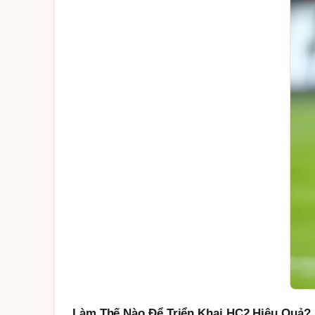
Làm Thế Nào Để Triển Khai HC2 Hiệu Quả?