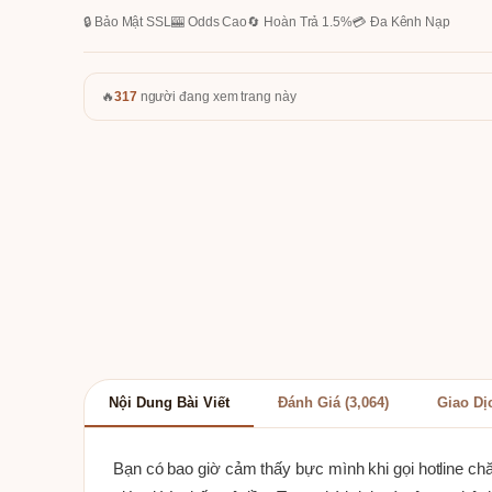
🔒 Bảo Mật SSL
🎰 Odds Cao
🔄 Hoàn Trả 1.5%
💳 Đa Kênh Nạp
🔥
317
người đang xem trang này
Nội Dung Bài Viết
Đánh Giá (3,064)
Giao Dị
Bạn có bao giờ cảm thấy bực mình khi gọi hotline chă