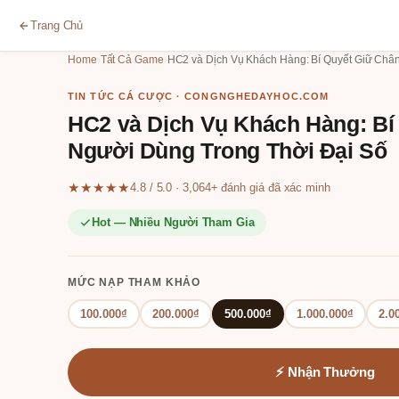
Trang Chủ
Home
›
Tất Cả Game
›
HC2 và Dịch Vụ Khách Hàng: Bí Quyết Giữ Châ
TIN TỨC CÁ CƯỢC · CONGNGHEDAYHOC.COM
HC2 và Dịch Vụ Khách Hàng: Bí
Người Dùng Trong Thời Đại Số
★★★★★
4.8 / 5.0 · 3,064+ đánh giá đã xác minh
Hot — Nhiều Người Tham Gia
MỨC NẠP THAM KHẢO
100.000₫
200.000₫
500.000₫
1.000.000₫
2.0
⚡ Nhận Thưởng