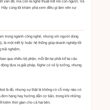
yết vấn đề, mà còn là nghệ thuật kết nối con người. Và
n. Hãy cùng tôi khám phá xem điều gì làm nên sự
i làm trong ngành công nghệ, nhưng với người dùng
là một triết lý hoặc hệ thống giúp doanh nghiệp tối
 trải nghiệm.
 qua nhiều bộ phận, mỗi lần lại phải kể lại câu
ủ động đưa ra giải pháp. Nghe có vẻ lý tưởng, nhưng
atbot là đủ, nhưng sự thật là không có cỗ máy nào có
ra đơn hàng hay hướng dẫn cơ bản, trong khi những
 kiệm thời gian cho cả hai bên.