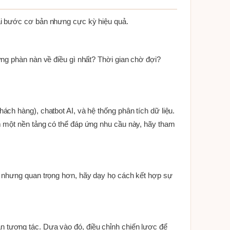
ài bước cơ bản nhưng cực kỳ hiệu quả.
ng phàn nàn về điều gì nhất? Thời gian chờ đợi?
ch hàng), chatbot AI, và hệ thống phân tích dữ liệu.
m một nền tảng có thể đáp ứng nhu cầu này, hãy tham
, nhưng quan trọng hơn, hãy dạy họ cách kết hợp sự
 lần tương tác. Dựa vào đó, điều chỉnh chiến lược để