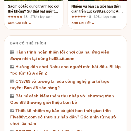
Saom có tác dụng thanh lọc cơ
Nhiệm vụ bắn cá giới hạn thời
thể không? Sự thật bất ngờ từ
gian trên Lucky88.sa.com: Ai
công nghệ hiện đại
phù hợp và ai nên tránh?
★★★★★
4.8 · 2784+ lượt xem
★★★★★
4.8 · 3061+ lượt xem
Xem Chi Tiết →
Xem Chi Tiết →
BẠN CÓ THỂ THÍCH
🎰
Hành trình hoàn thiện lối chơi của hai ứng viên
được nhìn lại cùng hz88a.it.com
🎰
Hướng dẫn chơi Nohu cho người mới bắt đầu: Bí kíp
“bỏ túi” từ A đến Z
🎰
CN3789 và tương lai của công nghệ giải trí trực
tuyến: Bạn đã sẵn sàng?
🎰
Bật mí cách kiếm thêm thu nhập với chương trình
Open88 thưởng giới thiệu bạn bè
🎰
Thiết kế nhiệm vụ bắn cá giới hạn thời gian trên
Five88vt.com có thực sự hấp dẫn? Góc nhìn từ người
chơi lâu năm