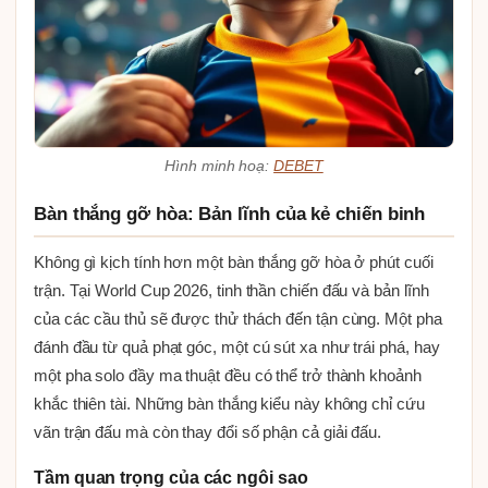
Hình minh hoạ:
DEBET
Bàn thắng gỡ hòa: Bản lĩnh của kẻ chiến binh
Không gì kịch tính hơn một bàn thắng gỡ hòa ở phút cuối
trận. Tại World Cup 2026, tinh thần chiến đấu và bản lĩnh
của các cầu thủ sẽ được thử thách đến tận cùng. Một pha
đánh đầu từ quả phạt góc, một cú sút xa như trái phá, hay
một pha solo đầy ma thuật đều có thể trở thành khoảnh
khắc thiên tài. Những bàn thắng kiểu này không chỉ cứu
vãn trận đấu mà còn thay đổi số phận cả giải đấu.
Tầm quan trọng của các ngôi sao