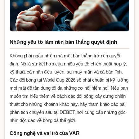
Những yếu tố làm nên bàn thắng quyết định
Không phải ngẫu nhiên mà một bàn thắng trở nên quyết
định. Nó là sự kết hợp của nhiều yếu tố: chiến thuật hợp lý,
kỹ thuật cá nhân điêu luyện, sự may mắn và cả bản lĩnh.
Các đội bóng tại World Cup 2026 sẽ phải chuẩn bị kỹ lưỡng
mọi mặt để tận dụng tối đa những cơ hội hiếm hoi. Nếu bạn
muốn tìm hiểu thêm về cách các đội bóng xây dựng chiến
thuật cho những khoảnh khắc này, hãy tham khảo các bài
phân tích chuyên sâu tại DEBET, nơi cung cấp những góc
nhìn độc đáo về bóng đá thế giới.
Công nghệ và vai trò của VAR