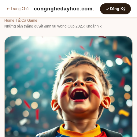
congnghedayhoc.com
.
Trang Chủ
Đăng Ký
Home
›
Tất Cả Game
›
Những bàn thắng quyết định tại World Cup 2026: Khoảnh k