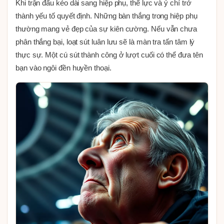
Khi trận đấu kéo dài sang hiệp phụ, thể lực và ý chí trở
thành yếu tố quyết định. Những bàn thắng trong hiệp phụ
thường mang vẻ đẹp của sự kiên cường. Nếu vẫn chưa
phân thắng bại, loạt sút luân lưu sẽ là màn tra tấn tâm lý
thực sự. Một cú sút thành công ở lượt cuối có thể đưa tên
bạn vào ngôi đền huyền thoại.