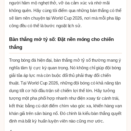
người hâm mộ nghẹt thở, vỡ òa cảm xúc và nhớ mãi
không quên. Hãy cùng tôi điểm qua những bàn thắng có thể
sẽ làm nên chuyện tại World Cup 2026, nơi mà mỗi pha lập
công đều có thể là bước ngoặt lịch sử.
Bàn thắng mở tỷ số: Đặt nền móng cho chiến
thắng
Trong bóng đá hiện đại, bàn thắng mở tỷ số thường mang ý
nghĩa tâm lý cực kỳ quan trọng. Nó không chỉ giúp đội bóng
giải tỏa áp lực mà còn buộc đối thủ phải thay đổi chiến
thuật. Tại World Cup 2026, những đội bóng có khả năng tận
dụng tốt cơ hội đầu trận sẽ chiếm lợi thế lớn. Hãy tưởng
tượng một pha phối hợp nhanh như điện xoay từ cánh trái,
kết thúc bằng cú dứt điểm chìm vào góc xa, khiến hàng vạn
khán giả trên sân bùng nổ. Đó chính là kiểu bàn thắng quyết
định mà bất kỳ huấn luyện viên nào cũng mơ ước.