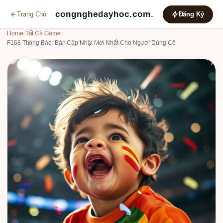
congnghedayhoc.com
.
Trang Chủ
Đăng Ký
Home
›
Tất Cả Game
›
F168 Thông Báo: Bản Cập Nhật Mới Nhất Cho Người Dùng Cô