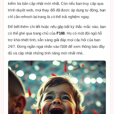
kiểm tra bản cập nhật mới nhất. Còn nếu bạn truy cập qua
trình duyệt web, mọi thay đổi đã được áp dụng tự động, bạn
chỉ cần refresh lại trang là có thể trải nghiệm ngay.
Để biết thêm chi tiết hoặc nếu gặp bất kỳ thắc mắc nào, bạn
có thể ghé qua trang chủ của
F168
. Họ có một đội ngũ hỗ
trợ khá nhiệt tình, sẵn sàng giải đáp mọi câu hỏi của bạn
24/7. Đừng ngần ngại nhấn vào f168 để xem thông báo đầy
đủ và cập nhật những tính năng mới nhất nhé.