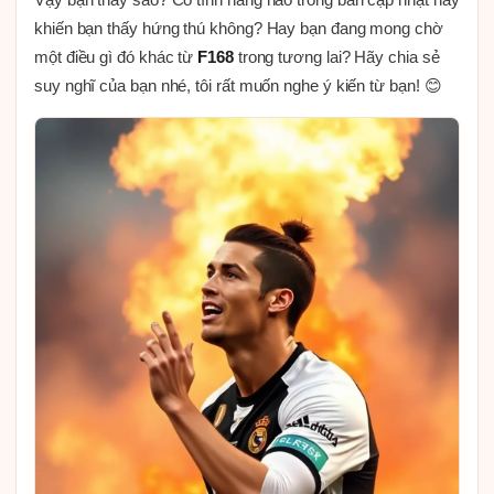
khiến bạn thấy hứng thú không? Hay bạn đang mong chờ
một điều gì đó khác từ
F168
trong tương lai? Hãy chia sẻ
suy nghĩ của bạn nhé, tôi rất muốn nghe ý kiến từ bạn! 😊