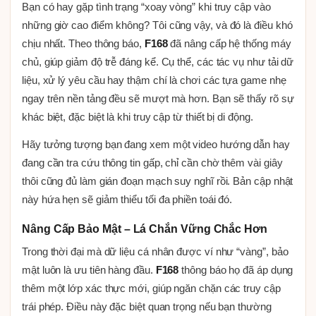
Bạn có hay gặp tình trạng “xoay vòng” khi truy cập vào
những giờ cao điểm không? Tôi cũng vậy, và đó là điều khó
chịu nhất. Theo thông báo,
F168
đã nâng cấp hệ thống máy
chủ, giúp giảm độ trễ đáng kể. Cụ thể, các tác vụ như tải dữ
liệu, xử lý yêu cầu hay thậm chí là chơi các tựa game nhẹ
ngay trên nền tảng đều sẽ mượt mà hơn. Bạn sẽ thấy rõ sự
khác biệt, đặc biệt là khi truy cập từ thiết bị di động.
Hãy tưởng tượng bạn đang xem một video hướng dẫn hay
đang cần tra cứu thông tin gấp, chỉ cần chờ thêm vài giây
thôi cũng đủ làm gián đoạn mạch suy nghĩ rồi. Bản cập nhật
này hứa hẹn sẽ giảm thiểu tối đa phiền toái đó.
Nâng Cấp Bảo Mật – Lá Chắn Vững Chắc Hơn
Trong thời đại mà dữ liệu cá nhân được ví như “vàng”, bảo
mật luôn là ưu tiên hàng đầu.
F168
thông báo họ đã áp dụng
thêm một lớp xác thực mới, giúp ngăn chặn các truy cập
trái phép. Điều này đặc biệt quan trọng nếu bạn thường