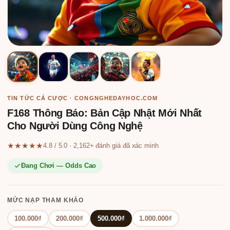
TIN TỨC CÁ CƯỢC · CONGNGHEDAYHOC.COM
F168 Thông Báo: Bản Cập Nhật Mới Nhất
Cho Người Dùng Công Nghệ
★★★★★
4.8 / 5.0 · 2,162+ đánh giá đã xác minh
Đang Chơi — Odds Cao
MỨC NẠP THAM KHẢO
100.000₫
200.000₫
500.000₫
1.000.000₫