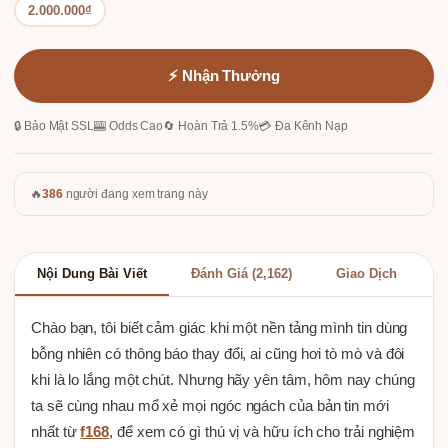
2.000.000₫
⚡ Nhận Thưởng
🔒 Bảo Mật SSL
🎰 Odds Cao
🔄 Hoàn Trả 1.5%
💳 Đa Kênh Nạp
🔥
386
người đang xem trang này
Nội Dung Bài Viết
Đánh Giá (2,162)
Giao Dịch
Chào bạn, tôi biết cảm giác khi một nền tảng mình tin dùng
bỗng nhiên có thông báo thay đổi, ai cũng hơi tò mò và đôi
khi là lo lắng một chút. Nhưng hãy yên tâm, hôm nay chúng
ta sẽ cùng nhau mổ xẻ mọi ngóc ngách của bản tin mới
nhất từ
f168
, để xem có gì thú vị và hữu ích cho trải nghiệm