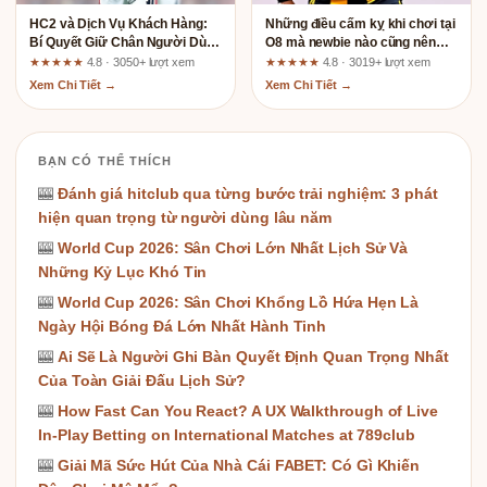
HC2 và Dịch Vụ Khách Hàng:
Những điều cấm kỵ khi chơi tại
Bí Quyết Giữ Chân Người Dùng
O8 mà newbie nào cũng nên
Trong Thời Đại Số
biết
★★★★★
4.8 · 3050+ lượt xem
★★★★★
4.8 · 3019+ lượt xem
Xem Chi Tiết →
Xem Chi Tiết →
BẠN CÓ THỂ THÍCH
🎰
Đánh giá hitclub qua từng bước trải nghiệm: 3 phát
hiện quan trọng từ người dùng lâu năm
🎰
World Cup 2026: Sân Chơi Lớn Nhất Lịch Sử Và
Những Kỷ Lục Khó Tin
🎰
World Cup 2026: Sân Chơi Khổng Lồ Hứa Hẹn Là
Ngày Hội Bóng Đá Lớn Nhất Hành Tinh
🎰
Ai Sẽ Là Người Ghi Bàn Quyết Định Quan Trọng Nhất
Của Toàn Giải Đấu Lịch Sử?
🎰
How Fast Can You React? A UX Walkthrough of Live
In-Play Betting on International Matches at 789club
🎰
Giải Mã Sức Hút Của Nhà Cái FABET: Có Gì Khiến